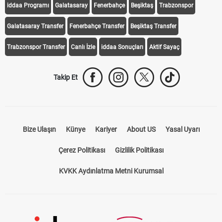
iddaa Programı
Galatasaray
Fenerbahçe
Beşiktaş
Trabzonspor
Galatasaray Transfer
Fenerbahçe Transfer
Beşiktaş Transfer
Trabzonspor Transfer
Canlı İzle
iddaa Sonuçları
Aktif Sayaç
Takip Et
Bize Ulaşın
Künye
Kariyer
About US
Yasal Uyarı
Çerez Politikası
Gizlilik Politikası
KVKK Aydınlatma Metni Kurumsal