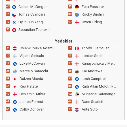
Callum McGregor
Felix Passlack
42
25
Tomas Cvancara
Rocky Bushiri
11
33
Hyun-Jun Yang
Owen Elding
13
47
Sebastian Tounekti
23
Yedekler
Chukwubuike Adamu
Thody Elie Youan
9
7
Viljami Sinisalo
Jordan Smith
12
13
Luke McCowan
Kanayochukwu Megwa
14
27
Marcelo Saracchi
Kai Andrews
36
28
Daizen Maeda
Josh Campbell
38
32
Reo Hatate
Rudi Allan Molotnikov
41
35
Benjamin Arthur
Munashe Garananga
43
42
James Forrest
Dane Scarlett
49
44
Colby Donovan
Ante Suto
51
77