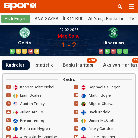
ANA SAYFA
İLK11 KUR
At Yarışı Bankoları
TV'
Hızlı Erişim
22.02.2026
Maç Sonu
Celtic
Hibernian
1 - 2
G
B
B
M
B
M
G
M
G
G
Yeni
Ye
Kadrolar
İstatistik
Baskı Haritası
Aksiyon Haritas
Kadro
Kasper Schmeichel
Raphael Sallinger
1
1
Liam Scales
Martin Boyle
5
10
Auston Trusty
Miguel Chaiwa
6
14
Julian Araujo
Jack Iredale
22
15
Kieran Tierney
Jamie McGrath
63
17
Benjamin Nygren
Nicky Cadden
8
19
Alex Oxlade-Chamberlain
Daniel Barlaser
21
22