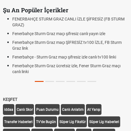
Şu An Popüler İçerikler
FENERBAHÇE STURM GRAZ CANLI İZLE ŞİFRESİZ (FB STURM
GRAZ)
Fenerbahçe Sturm Graz maçı şifresiz canlı yayın izle
Fenerbahçe Sturm Graz maçı ŞİFRESİZ tv100 İZLE, FB Sturm
Graz link
Fenerbahçe - Sturm Graz maçı şifresiz izle canlı tv100 linki
Fenerbahçe Sturm Graz ücretsiz izle, Fener Sturm Graz maçı
canlı linki
KEŞFET
iddaa
Canlı Skor
Puan Durumu
Canlı Anlatım
At Yarışı
Transfer Haberleri
TV'de Bugün
Süper Lig Fikstür
Süper Lig Haberleri