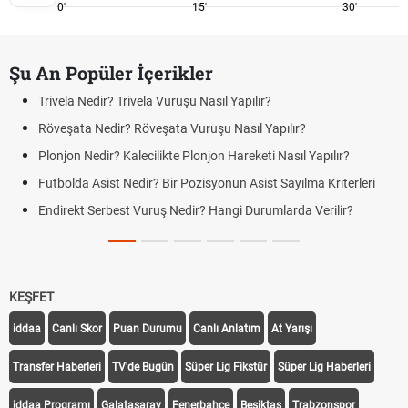
0'
15'
30'
Şu An Popüler İçerikler
Trivela Nedir? Trivela Vuruşu Nasıl Yapılır?
Röveşata Nedir? Röveşata Vuruşu Nasıl Yapılır?
Plonjon Nedir? Kalecilikte Plonjon Hareketi Nasıl Yapılır?
Futbolda Asist Nedir? Bir Pozisyonun Asist Sayılma Kriterleri
Endirekt Serbest Vuruş Nedir? Hangi Durumlarda Verilir?
KEŞFET
iddaa
Canlı Skor
Puan Durumu
Canlı Anlatım
At Yarışı
Transfer Haberleri
TV'de Bugün
Süper Lig Fikstür
Süper Lig Haberleri
iddaa Programı
Galatasaray
Fenerbahçe
Beşiktaş
Trabzonspor