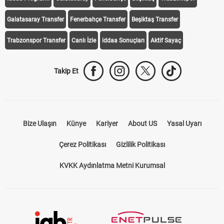
Galatasaray Transfer
Fenerbahçe Transfer
Beşiktaş Transfer
Trabzonspor Transfer
Canlı İzle
iddaa Sonuçları
Aktif Sayaç
Takip Et
Bize Ulaşın
Künye
Kariyer
About US
Yasal Uyarı
Çerez Politikası
Gizlilik Politikası
KVKK Aydınlatma Metni Kurumsal