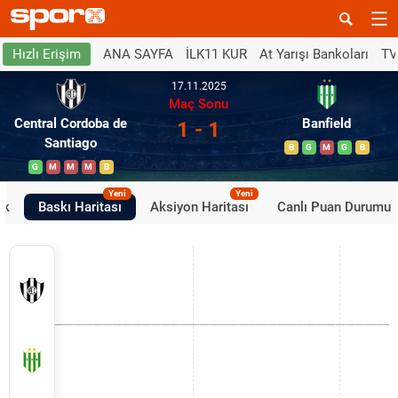
ANA SAYFA
İLK11 KUR
At Yarışı Bankoları
TV
Hızlı Erişim
17.11.2025
Maç Sonu
Central Cordoba de
Banfield
1 - 1
Santiago
B
G
M
G
B
G
M
M
M
B
Yeni
Yeni
ik
Baskı Haritası
Aksiyon Haritası
Canlı Puan Durumu