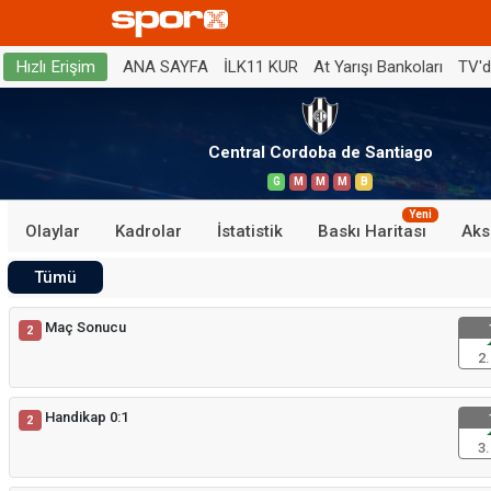
ANA SAYFA
İLK11 KUR
At Yarışı Bankoları
TV'
Hızlı Erişim
Central Cordoba de Santiago
G
M
M
M
B
Yeni
Olaylar
Kadrolar
İstatistik
Baskı Haritası
Aks
Tümü
Maç Sonucu
2
2.
Handikap 0:1
2
3.