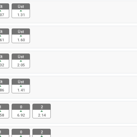
lt
Üst
07
1.31
lt
Üst
61
1.60
lt
Üst
32
2.05
lt
Üst
86
1.41
1
0
2
58
6.92
2.14
1
0
2