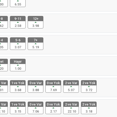
00
6.55
-8
9-11
12+
62
2.58
3.98
-4
5-6
7+
35
3.07
5.19
et
Hayır
20
1.00
 Var
1 ve Yok
0 ve Var
0 ve Yok
2 ve Var
2 ve Yok
01
3.68
3.88
7.69
5.07
3.72
 Var
1 ve Yok
0 ve Var
0 ve Yok
2 ve Var
2 ve Yok
.10
3.15
7.06
2.17
22.10
3.18