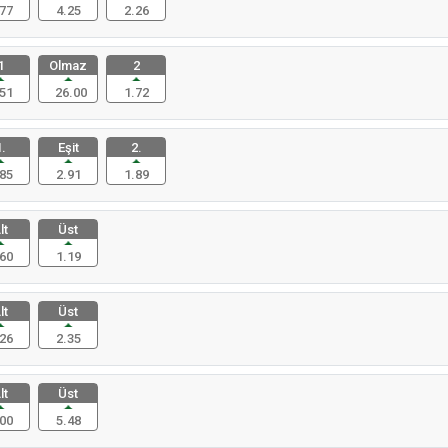
77
4.25
2.26
1
Olmaz
2
51
26.00
1.72
.
Eşit
2.
85
2.91
1.89
lt
Üst
60
1.19
lt
Üst
26
2.35
lt
Üst
00
5.48