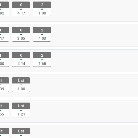
1
0
2
92
4.17
1.00
1
0
2
17
3.05
4.03
1
0
2
00
4.14
7.68
lt
Üst
39
1.00
lt
Üst
55
1.21
lt
Üst