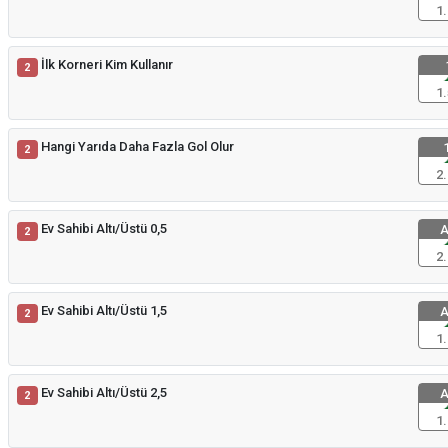
1.
İlk Korneri Kim Kullanır
2
1.
Hangi Yarıda Daha Fazla Gol Olur
1
2
2.
Ev Sahibi Altı/Üstü 0,5
A
2
2.
Ev Sahibi Altı/Üstü 1,5
A
2
1.
Ev Sahibi Altı/Üstü 2,5
A
2
1.