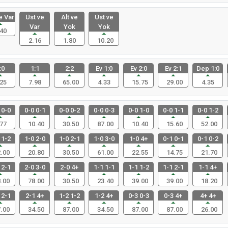
e Var
Üst ve
Alt ve
Üst ve
Var
Yok
Yok
40
2.16
1.80
10.20
:0
1:1
2:2
Ev 1:0
Ev 2:0
Ev 2:1
Dep 1:0
25
7.98
65.00
4.33
15.75
29.00
4.35
 0-0
0-0 0-1
0-0 0-2
0-0 0-3
0-0 1-0
0-0 1-1
0-0 1-2
77
10.40
30.50
87.00
10.40
15.60
52.00
 1-2
1-0 2-0
1-0 2-1
1-0 3-0
1-0 4+
0-1 0-1
0-1 0-2
.00
20.80
30.50
61.00
22.55
14.75
21.70
 2-1
2-0 3-0
2-0 4+
1-1 1-1
1-1 1-2
1-1 2-1
1-1 4+
.00
78.00
30.50
23.40
39.00
39.00
18.20
 2-1
2-1 4+
1-2 1-2
1-2 4+
0-3 0-3
0-3 4+
4+ 4+
.00
34.50
87.00
34.50
87.00
87.00
26.00