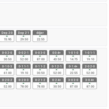
Dep 2:0
Dep 2:1
diğer
15.95
29.50
22.55
0-0 2-0
0-0 2-1
0-0 3-0
0:0 4+
1-0 1-0
1-0 1-1
30.50
52.00
87.00
43.50
14.75
19.10
0-1 0-3
0-1 1-1
0-1 1-2
0-1 2-1
0-1 4+
2-0 2-0
61.00
19.10
30.50
52.00
22.55
52.00
0-2 0-2
0-2 0-3
0-2 1-2
0-2 4+
3-0 3-0
3-0 4+
52.00
78.00
78.00
30.50
87.00
87.00