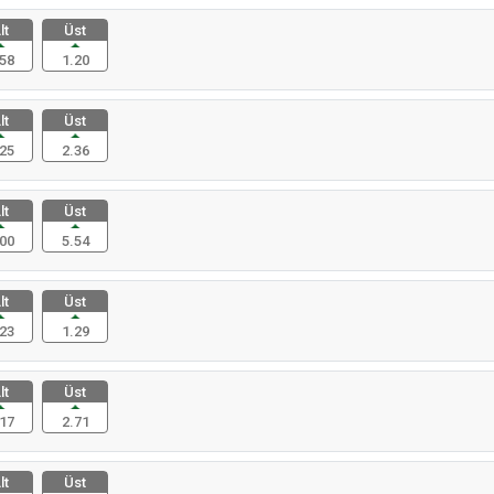
lt
Üst
58
1.20
lt
Üst
25
2.36
lt
Üst
00
5.54
lt
Üst
23
1.29
lt
Üst
17
2.71
lt
Üst