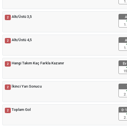
1.
Altı/Üstü 3,5
A
2
1.
Altı/Üstü 4,5
A
2
1.
Hangi Takım Kaç Farkla Kazanır
Ev
2
15
İkinci Yarı Sonucu
2
2.
Toplam Gol
0-1
2
2.