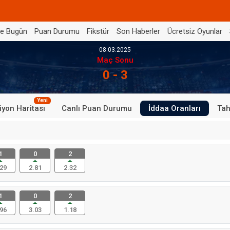
de Bugün
Puan Durumu
Fikstür
Son Haberler
Ücretsiz Oyunlar
08.03.2025
Maç Sonu
0 - 3
Yeni
iyon Haritası
Canlı Puan Durumu
İddaa Oranları
Tah
1
0
2
29
2.81
2.32
1
0
2
96
3.03
1.18