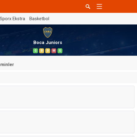
Sporx Ekstra
Basketbol
Boca Juniors
G
B
B
M
G
minler