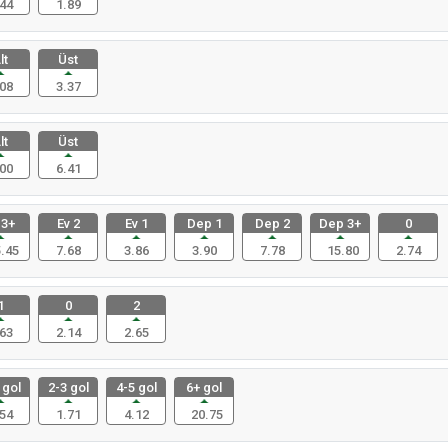
44
1.89
lt
Üst
08
3.37
lt
Üst
00
6.41
 3+
Ev 2
Ev 1
Dep 1
Dep 2
Dep 3+
0
.45
7.68
3.86
3.90
7.78
15.80
2.74
1
0
2
63
2.14
2.65
 gol
2-3 gol
4-5 gol
6+ gol
54
1.71
4.12
20.75