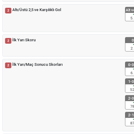
Altı/Üstü 2,5 ve Karşılıklı Gol
Alt v
2
5.
İlk Yarı Skoru
0
2
2.
İlk Yarı/Maç Sonucu Skorları
0-0
2
6.
1-0
52
2-0
78
2-1
87