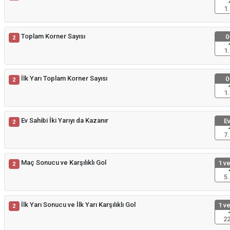
1.
Toplam Korner Sayısı
0
2
1.
İlk Yarı Toplam Korner Sayısı
0
2
1.
Ev Sahibi İki Yarıyı da Kazanır
Ev
2
7.
Maç Sonucu ve Karşılıklı Gol
1 ve
2
5.
İlk Yarı Sonucu ve İlk Yarı Karşılıklı Gol
1 ve
2
22