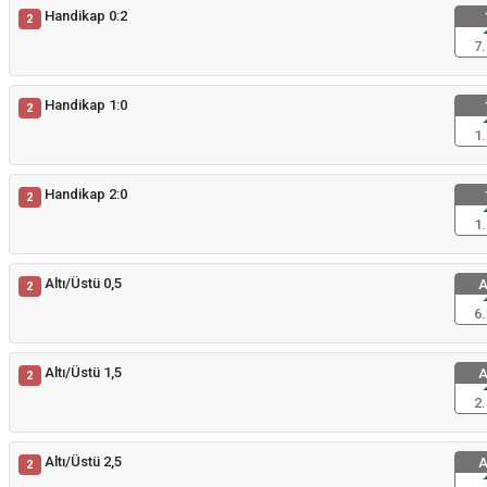
Handikap 0:2
2
7.
Handikap 1:0
2
1.
Handikap 2:0
2
1.
Altı/Üstü 0,5
A
2
6.
Altı/Üstü 1,5
A
2
2.
Altı/Üstü 2,5
A
2