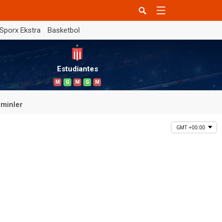
Sporx Ekstra
Basketbol
Estudiantes
M
G
M
G
M
minler
GMT +00:00