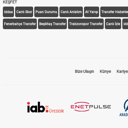
KEŞFET
iddaa
Canlı Skor
Puan Durumu
Canlı Anlatım
At Yarışı
Transfer Haberler
Fenerbahçe Transfer
Beşiktaş Transfer
Trabzonspor Transfer
Canlı İzle
id
Bize Ulaşın
Künye
Kariye