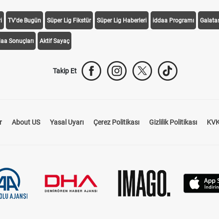
i
TV'de Bugün
Süper Lig Fikstür
Süper Lig Haberleri
iddaa Programı
Galata
daa Sonuçları
Aktif Sayaç
Takip Et
r
About US
Yasal Uyarı
Çerez Politikası
Gizlilik Politikası
KVK