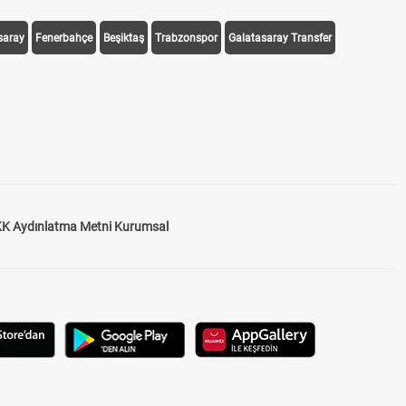
saray
Fenerbahçe
Beşiktaş
Trabzonspor
Galatasaray Transfer
K Aydınlatma Metni Kurumsal