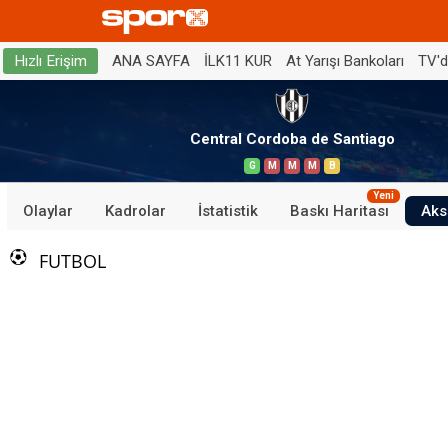
ANA SAYFA
İLK11 KUR
At Yarışı Bankoları
TV'
Hızlı Erişim
Central Cordoba de Santiago
G
M
M
M
B
Yeni
Olaylar
Kadrolar
İstatistik
Baskı Haritası
Aks
FUTBOL