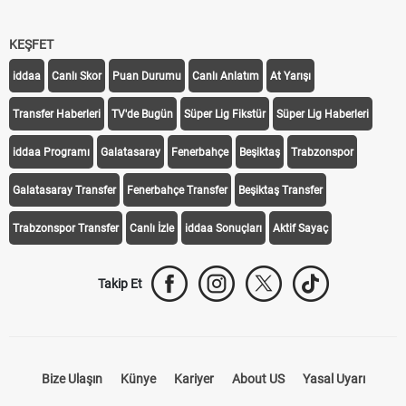
KEŞFET
iddaa
Canlı Skor
Puan Durumu
Canlı Anlatım
At Yarışı
Transfer Haberleri
TV'de Bugün
Süper Lig Fikstür
Süper Lig Haberleri
iddaa Programı
Galatasaray
Fenerbahçe
Beşiktaş
Trabzonspor
Galatasaray Transfer
Fenerbahçe Transfer
Beşiktaş Transfer
Trabzonspor Transfer
Canlı İzle
iddaa Sonuçları
Aktif Sayaç
Takip Et
Bize Ulaşın
Künye
Kariyer
About US
Yasal Uyarı