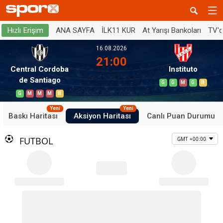
ANA SAYFA
İLK11 KUR
At Yarışı Bankoları
TV'
Hızlı Erişim
16.08.2026
21:00
Central Cordoba
Instituto
de Santiago
G
G
M
G
B
G
M
M
M
B
Yeni
Yeni
Baskı Haritası
Aksiyon Haritası
Canlı Puan Durumu
FUTBOL
GMT +00:00