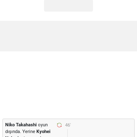
Niko Takahashi
oyun
46'
dışında. Yerine
Kyohei