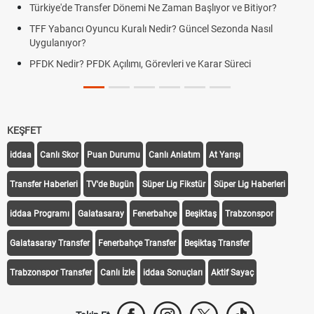
Türkiye'de Transfer Dönemi Ne Zaman Başlıyor ve Bitiyor?
TFF Yabancı Oyuncu Kuralı Nedir? Güncel Sezonda Nasıl
Uygulanıyor?
PFDK Nedir? PFDK Açılımı, Görevleri ve Karar Süreci
KEŞFET
iddaa
Canlı Skor
Puan Durumu
Canlı Anlatım
At Yarışı
Transfer Haberleri
TV'de Bugün
Süper Lig Fikstür
Süper Lig Haberleri
iddaa Programı
Galatasaray
Fenerbahçe
Beşiktaş
Trabzonspor
Galatasaray Transfer
Fenerbahçe Transfer
Beşiktaş Transfer
Trabzonspor Transfer
Canlı İzle
iddaa Sonuçları
Aktif Sayaç