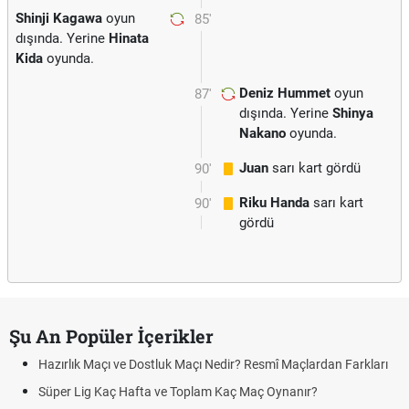
Shinji Kagawa
oyun
85'
dışında. Yerine
Hinata
Kida
oyunda.
Deniz Hummet
oyun
87'
dışında. Yerine
Shinya
Nakano
oyunda.
Juan
sarı kart gördü
90'
Riku Handa
sarı kart
90'
gördü
Şu An Popüler İçerikler
Hazırlık Maçı ve Dostluk Maçı Nedir? Resmî Maçlardan Farkları
Süper Lig Kaç Hafta ve Toplam Kaç Maç Oynanır?