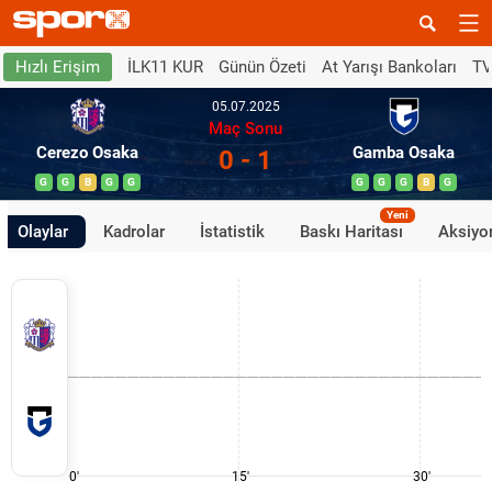
İLK11 KUR
Günün Özeti
At Yarışı Bankoları
TV
Hızlı Erişim
05.07.2025
Maç Sonu
Cerezo Osaka
Gamba Osaka
0 - 1
G
G
B
G
G
G
G
G
B
G
Yeni
Olaylar
Kadrolar
İstatistik
Baskı Haritası
Aksiyon
0'
15'
30'