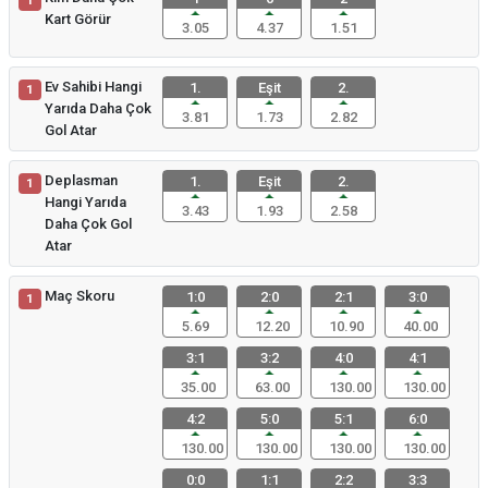
1
Kart Görür
3.05
4.37
1.51
Ev Sahibi Hangi
1.
Eşit
2.
1
Yarıda Daha Çok
3.81
1.73
2.82
Gol Atar
Deplasman
1.
Eşit
2.
1
Hangi Yarıda
3.43
1.93
2.58
Daha Çok Gol
Atar
Maç Skoru
1:0
2:0
2:1
3:0
1
5.69
12.20
10.90
40.00
3:1
3:2
4:0
4:1
35.00
63.00
130.00
130.00
4:2
5:0
5:1
6:0
130.00
130.00
130.00
130.00
0:0
1:1
2:2
3:3