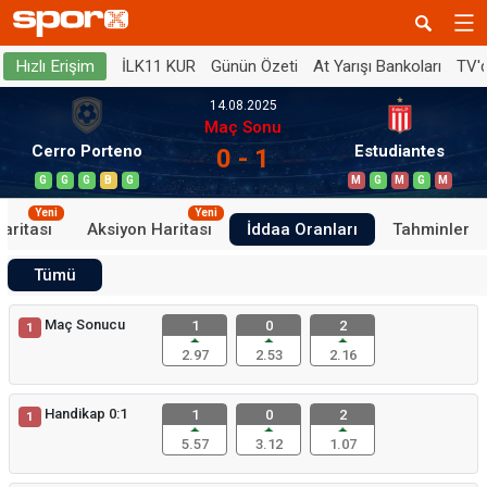
İLK11 KUR
Günün Özeti
At Yarışı Bankoları
TV'
Hızlı Erişim
14.08.2025
Maç Sonu
Cerro Porteno
Estudiantes
0 - 1
G
G
G
B
G
M
G
M
G
M
Yeni
Yeni
aritası
Aksiyon Haritası
İddaa Oranları
Tahminler
Tümü
Maç Sonucu
1
0
2
1
2.97
2.53
2.16
Handikap 0:1
1
0
2
1
5.57
3.12
1.07