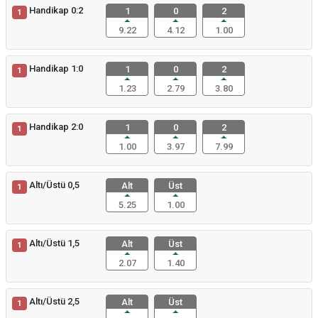
Handikap 0:2
1
0
2
1
9.22
4.12
1.00
Handikap 1:0
1
0
2
1
1.23
2.79
3.80
Handikap 2:0
1
0
2
1
1.00
3.97
7.99
Altı/Üstü 0,5
Alt
Üst
1
5.25
1.00
Altı/Üstü 1,5
Alt
Üst
1
2.07
1.40
Altı/Üstü 2,5
Alt
Üst
1