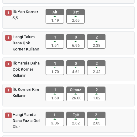
İlk Yarı Korner
Alt
Üst
1
5,5
1.19
2.65
Hangi Takım
1
0
2
1
Daha Çok
1.51
6.96
2.38
Korner Kullanır
İlk Yarıda Daha
1
0
2
1
Çok Korner
1.70
4.61
2.42
Kullanır
İlk Korneri Kim
1
Olmaz
2
1
Kullanır
1.50
26.00
1.82
Hangi Yarıda
1.
Eşit
2.
1
Daha Fazla Gol
3.06
2.62
2.05
Olur