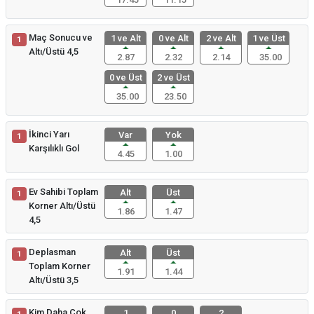
Maç Sonucu ve
1 ve Alt
0 ve Alt
2 ve Alt
1 ve Üst
1
Altı/Üstü 4,5
2.87
2.32
2.14
35.00
0 ve Üst
2 ve Üst
35.00
23.50
İkinci Yarı
Var
Yok
1
Karşılıklı Gol
4.45
1.00
Ev Sahibi Toplam
Alt
Üst
1
Korner Altı/Üstü
1.86
1.47
4,5
Deplasman
Alt
Üst
1
Toplam Korner
1.91
1.44
Altı/Üstü 3,5
Kim Daha Çok
1
0
2