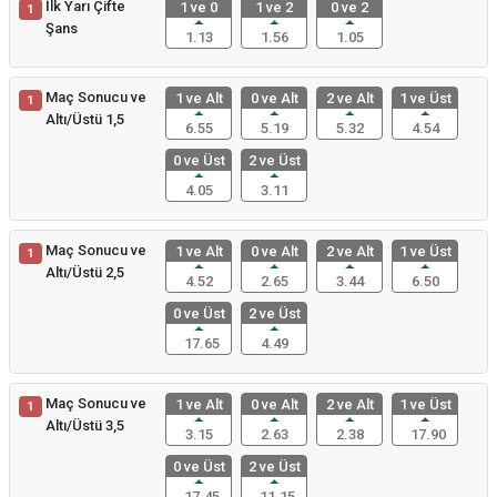
İlk Yarı Çifte
1 ve 0
1 ve 2
0 ve 2
1
Şans
1.13
1.56
1.05
Maç Sonucu ve
1 ve Alt
0 ve Alt
2 ve Alt
1 ve Üst
1
Altı/Üstü 1,5
6.55
5.19
5.32
4.54
0 ve Üst
2 ve Üst
4.05
3.11
Maç Sonucu ve
1 ve Alt
0 ve Alt
2 ve Alt
1 ve Üst
1
Altı/Üstü 2,5
4.52
2.65
3.44
6.50
0 ve Üst
2 ve Üst
17.65
4.49
Maç Sonucu ve
1 ve Alt
0 ve Alt
2 ve Alt
1 ve Üst
1
Altı/Üstü 3,5
3.15
2.63
2.38
17.90
0 ve Üst
2 ve Üst
17.45
11.15