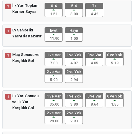
İlk Yarı Toplam
0-4
5-6
7+
1
Korner Sayısı
1.51
3.00
4.42
Ev Sahibi İki
Evet
Hayır
1
Yarıyı da Kazanır
11.90
1.00
Maç Sonucu ve
1 ve Var
1 ve Yok
0 ve Var
0 ve Yok
1
Karşılıklı Gol
7.88
4.07
4.05
5.19
2 ve Var
2 ve Yok
5.90
2.94
İlk Yarı Sonucu
1 ve Var
1 ve Yok
0 ve Var
0 ve Yok
1
ve İlk Yarı
35.00
3.80
8.64
1.85
Karşılıklı Gol
2 ve Var
2 ve Yok
29.00
2.93