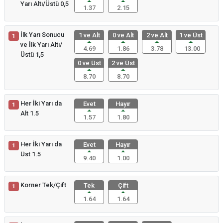
Yarı Altı/Üstü 0,5
1.37
2.15
İlk Yarı Sonucu
1 ve Alt
0 ve Alt
2 ve Alt
1 ve Üst
1
ve İlk Yarı Altı/
4.69
1.86
3.78
13.00
Üstü 1,5
0 ve Üst
2 ve Üst
8.70
8.70
Her İki Yarı da
Evet
Hayır
1
Alt 1.5
1.57
1.80
Her İki Yarı da
Evet
Hayır
1
Üst 1.5
9.40
1.00
Korner Tek/Çift
Tek
Çift
1
1.64
1.64