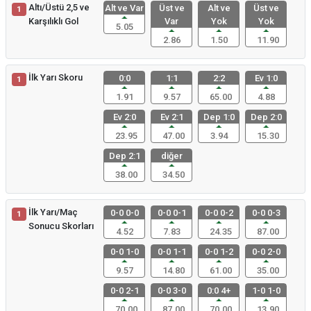
Altı/Üstü 2,5 ve
Alt ve Var
Üst ve
Alt ve
Üst ve
1
Karşılıklı Gol
Var
Yok
Yok
5.05
2.86
1.50
11.90
İlk Yarı Skoru
0:0
1:1
2:2
Ev 1:0
1
1.91
9.57
65.00
4.88
Ev 2:0
Ev 2:1
Dep 1:0
Dep 2:0
23.95
47.00
3.94
15.30
Dep 2:1
diğer
38.00
34.50
İlk Yarı/Maç
0-0 0-0
0-0 0-1
0-0 0-2
0-0 0-3
1
Sonucu Skorları
4.52
7.83
24.35
87.00
0-0 1-0
0-0 1-1
0-0 1-2
0-0 2-0
9.57
14.80
61.00
35.00
0-0 2-1
0-0 3-0
0:0 4+
1-0 1-0
70.00
87.00
70.00
13.90