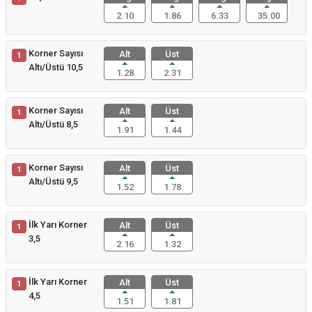
2.10
1.86
6.33
35.00
Korner Sayısı
Alt
Üst
1
Altı/Üstü 10,5
1.28
2.31
Korner Sayısı
Alt
Üst
1
Altı/Üstü 8,5
1.91
1.44
Korner Sayısı
Alt
Üst
1
Altı/Üstü 9,5
1.52
1.78
İlk Yarı Korner
Alt
Üst
1
3,5
2.16
1.32
İlk Yarı Korner
Alt
Üst
1
4,5
1.51
1.81