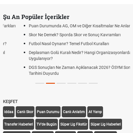
Şu An Popüler İçerikler
Puan Durumunda AG, OM ve Diğer Kısaltmalar Ne Anlama Gelir?
Skor Ne Demek? Sporda Skor ve Sonuç Kavramları
Futbol Nasıl Oynanır? Temel Futbol Kuralları
Deplasman Golü Kuralı Nedir? Hangi Organizasyonlarda
Uygulanıyor?
DGS Sonuçları Ne Zaman Açıklanacak 2026? ÖSYM Sonuç
Tarihini Duyurdu
KEŞFET
iddaa
Canlı Skor
Puan Durumu
Canlı Anlatım
At Yarışı
Transfer Haberleri
TV'de Bugün
Süper Lig Fikstür
Süper Lig Haberleri