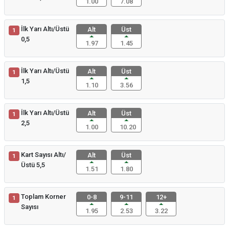
1.00
7.08
İlk Yarı Altı/Üstü
Alt
Üst
1
0,5
1.97
1.45
İlk Yarı Altı/Üstü
Alt
Üst
1
1,5
1.10
3.56
İlk Yarı Altı/Üstü
Alt
Üst
1
2,5
1.00
10.20
Kart Sayısı Altı/
Alt
Üst
1
Üstü 5,5
1.51
1.80
Toplam Korner
0-8
9-11
12+
1
Sayısı
1.95
2.53
3.22