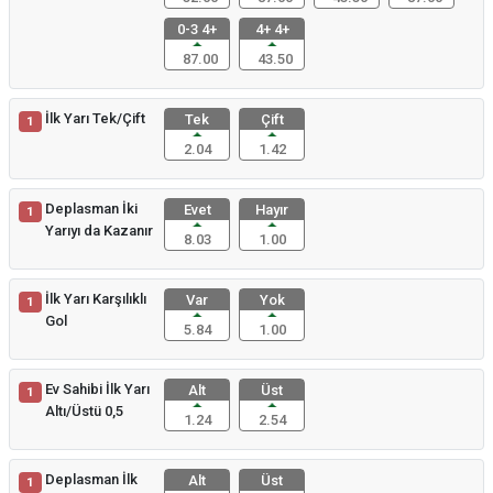
0-3 4+
4+ 4+
87.00
43.50
İlk Yarı Tek/Çift
Tek
Çift
1
2.04
1.42
Deplasman İki
Evet
Hayır
1
Yarıyı da Kazanır
8.03
1.00
İlk Yarı Karşılıklı
Var
Yok
1
Gol
5.84
1.00
Ev Sahibi İlk Yarı
Alt
Üst
1
Altı/Üstü 0,5
1.24
2.54
Deplasman İlk
Alt
Üst
1