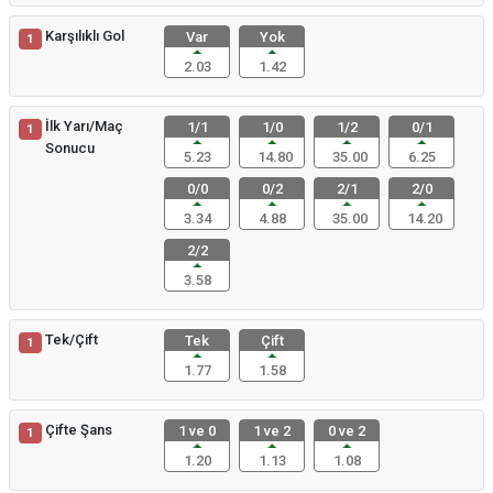
Karşılıklı Gol
Var
Yok
1
2.03
1.42
İlk Yarı/Maç
1/1
1/0
1/2
0/1
1
Sonucu
5.23
14.80
35.00
6.25
0/0
0/2
2/1
2/0
3.34
4.88
35.00
14.20
2/2
3.58
Tek/Çift
Tek
Çift
1
1.77
1.58
Çifte Şans
1 ve 0
1 ve 2
0 ve 2
1
1.20
1.13
1.08