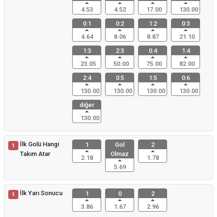
4.53
4.52
17.00
130.00
0:1
0:2
1:2
0:3
4.64
8.06
8.87
21.10
1:3
2:3
0:4
1:4
23.05
50.00
75.00
82.00
2:4
0:5
1:5
0:6
130.00
130.00
130.00
130.00
diğer
130.00
İlk Golü Hangi
1
Gol
2
1
Takım Atar
Olmaz
2.18
1.78
5.69
İlk Yarı Sonucu
1
0
2
1
3.86
1.67
2.96