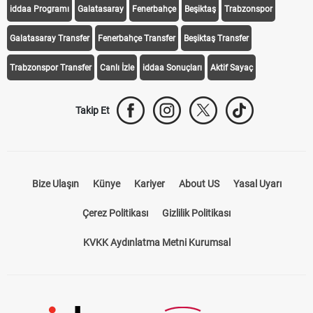
iddaa Programı
Galatasaray
Fenerbahçe
Beşiktaş
Trabzonspor
Galatasaray Transfer
Fenerbahçe Transfer
Beşiktaş Transfer
Trabzonspor Transfer
Canlı İzle
iddaa Sonuçları
Aktif Sayaç
Takip Et
Bize Ulaşın
Künye
Kariyer
About US
Yasal Uyarı
Çerez Politikası
Gizlilik Politikası
KVKK Aydınlatma Metni Kurumsal