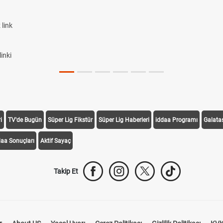
link
inki
i
TV'de Bugün
Süper Lig Fikstür
Süper Lig Haberleri
iddaa Programı
Galata
daa Sonuçları
Aktif Sayaç
Takip Et