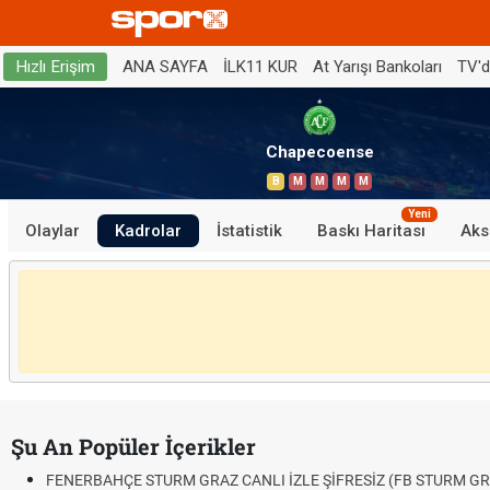
ANA SAYFA
İLK11 KUR
At Yarışı Bankoları
TV'
Hızlı Erişim
Chapecoense
B
M
M
M
M
Yeni
Olaylar
Kadrolar
İstatistik
Baskı Haritası
Aks
Şu An Popüler İçerikler
FENERBAHÇE STURM GRAZ CANLI İZLE ŞİFRESİZ (FB STURM GR