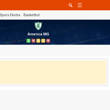
Sporx Ekstra
Basketbol
America MG
G
M
B
B
M