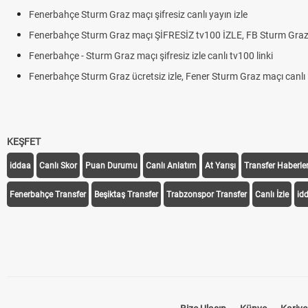
Fenerbahçe Sturm Graz maçı şifresiz canlı yayın izle
Fenerbahçe Sturm Graz maçı ŞİFRESİZ tv100 İZLE, FB Sturm Graz 
Fenerbahçe - Sturm Graz maçı şifresiz izle canlı tv100 linki
Fenerbahçe Sturm Graz ücretsiz izle, Fener Sturm Graz maçı canlı l
KEŞFET
iddaa
Canlı Skor
Puan Durumu
Canlı Anlatım
At Yarışı
Transfer Haberler
Fenerbahçe Transfer
Beşiktaş Transfer
Trabzonspor Transfer
Canlı İzle
id