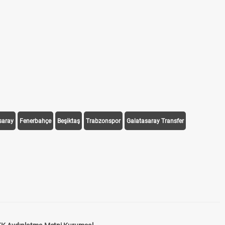
saray
Fenerbahçe
Beşiktaş
Trabzonspor
Galatasaray Transfer