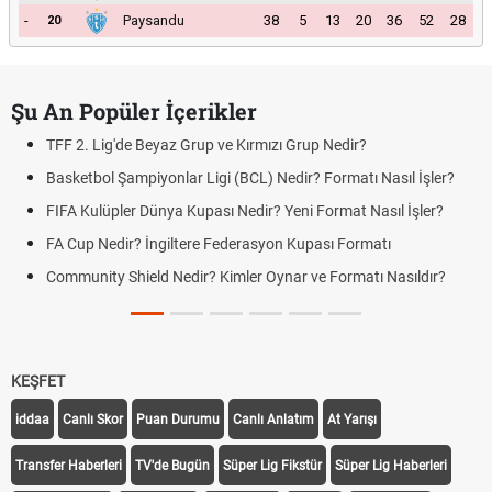
-
Paysandu
38
5
13
20
36
52
28
20
Şu An Popüler İçerikler
TFF 2. Lig'de Beyaz Grup ve Kırmızı Grup Nedir?
Basketbol Şampiyonlar Ligi (BCL) Nedir? Formatı Nasıl İşler?
FIFA Kulüpler Dünya Kupası Nedir? Yeni Format Nasıl İşler?
FA Cup Nedir? İngiltere Federasyon Kupası Formatı
Community Shield Nedir? Kimler Oynar ve Formatı Nasıldır?
KEŞFET
iddaa
Canlı Skor
Puan Durumu
Canlı Anlatım
At Yarışı
Transfer Haberleri
TV'de Bugün
Süper Lig Fikstür
Süper Lig Haberleri