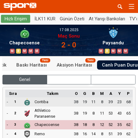
İLK11 KUR
Günün Özeti
At Yarışı Bankoları
TV'
Hızlı Erişim
17.08.2025
Maç Sonu
Chapecoense
Paysandu
2 - 0
M
B
M
M
M
M
B
M
M
M
Yeni
Yeni
stik
Baskı Haritası
Aksiyon Haritası
Canlı Puan Dur
Genel
İç Saha
Dış Saha
Sıra
Takım
O
G
B
M
A
Y
P
-
Coritiba
38
19
11
8
39
23
68
1
Athletico
-
38
19
8
11
53
43
65
2
Paranaense
-
Chapecoense
38
18
8
12
52
35
62
3
-
Remo
38
16
14
8
51
39
62
4