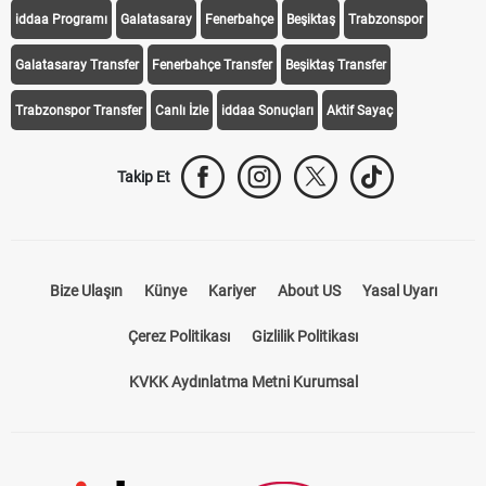
iddaa Programı
Galatasaray
Fenerbahçe
Beşiktaş
Trabzonspor
Galatasaray Transfer
Fenerbahçe Transfer
Beşiktaş Transfer
Trabzonspor Transfer
Canlı İzle
iddaa Sonuçları
Aktif Sayaç
Takip Et
Bize Ulaşın
Künye
Kariyer
About US
Yasal Uyarı
Çerez Politikası
Gizlilik Politikası
KVKK Aydınlatma Metni Kurumsal