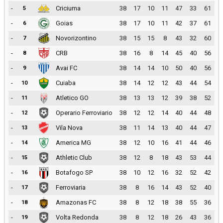
-
Criciuma
38
17
10
11
47
33
61
5
-
Goias
38
17
10
11
42
37
61
6
-
Novorizontino
38
15
15
8
43
32
60
7
-
CRB
38
16
8
14
45
40
56
8
-
Avai FC
38
14
14
10
50
40
56
9
-
Cuiaba
38
14
12
12
43
44
54
10
-
Atletico GO
38
13
13
12
39
38
52
11
-
Operario Ferroviario
38
12
12
14
40
44
48
12
-
Vila Nova
38
11
14
13
40
44
47
13
-
America MG
38
12
10
16
41
44
46
14
-
Athletic Club
38
12
8
18
43
53
44
15
-
Botafogo SP
38
10
12
16
32
52
42
16
-
Ferroviaria
38
8
16
14
43
52
40
17
-
Amazonas FC
38
8
12
18
38
55
36
18
-
Volta Redonda
38
8
12
18
26
43
36
19