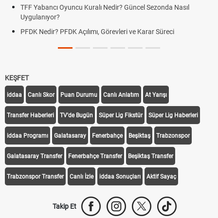
TFF Yabancı Oyuncu Kuralı Nedir? Güncel Sezonda Nasıl
Uygulanıyor?
PFDK Nedir? PFDK Açılımı, Görevleri ve Karar Süreci
KEŞFET
iddaa
Canlı Skor
Puan Durumu
Canlı Anlatım
At Yarışı
Transfer Haberleri
TV'de Bugün
Süper Lig Fikstür
Süper Lig Haberleri
iddaa Programı
Galatasaray
Fenerbahçe
Beşiktaş
Trabzonspor
Galatasaray Transfer
Fenerbahçe Transfer
Beşiktaş Transfer
Trabzonspor Transfer
Canlı İzle
iddaa Sonuçları
Aktif Sayaç
Takip Et