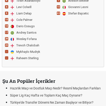
Tosin Adarabioyo
Alisson Becker
4
1
Levi Colwill
Giovanni Leoni
6
15
Liam Delap
Stefan Bajcetic
9
43
Cole Palmer
10
Dario Essugo
14
Andrey Santos
17
Wesley Fofana
29
Trevoh Chalobah
23
Mykhaylo Mudryk
-
Raheem Sterling
-
Şu An Popüler İçerikler
Hazırlık Maçı ve Dostluk Maçı Nedir? Resmî Maçlardan Farkları
Süper Lig Kaç Hafta ve Toplam Kaç Maç Oynanır?
Türkiye'de Transfer Dönemi Ne Zaman Başlıyor ve Bitiyor?