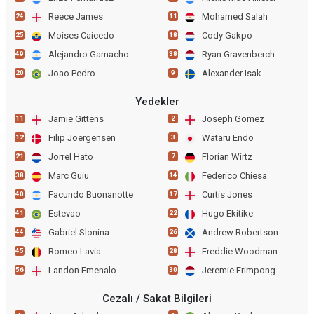
Reece James
Mohamed Salah
24
11
Moises Caicedo
Cody Gakpo
25
18
Alejandro Garnacho
Ryan Gravenberch
49
38
Joao Pedro
Alexander Isak
20
9
Yedekler
Jamie Gittens
Joseph Gomez
11
2
Filip Joergensen
Wataru Endo
12
3
Jorrel Hato
Florian Wirtz
21
7
Marc Guiu
Federico Chiesa
38
14
Facundo Buonanotte
Curtis Jones
40
17
Estevao
Hugo Ekitike
41
22
Gabriel Slonina
Andrew Robertson
44
26
Romeo Lavia
Freddie Woodman
45
28
Landon Emenalo
Jeremie Frimpong
56
30
Cezalı / Sakat Bilgileri