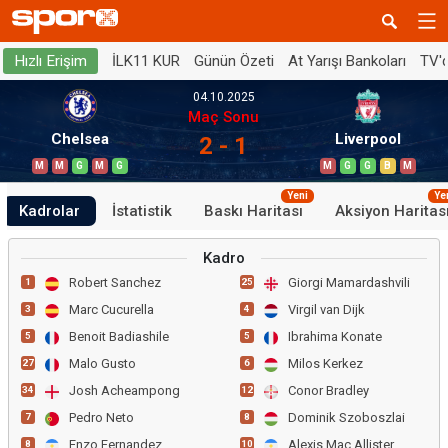
İLK11 KUR
Günün Özeti
At Yarışı Bankoları
TV'
Hızlı Erişim
04.10.2025
Maç Sonu
Chelsea
Liverpool
2 - 1
M
M
G
M
G
M
G
G
B
M
Yeni
Ye
Kadrolar
İstatistik
Baskı Haritası
Aksiyon Haritas
Kadro
Robert Sanchez
Giorgi Mamardashvili
1
25
Marc Cucurella
Virgil van Dijk
3
4
Benoit Badiashile
Ibrahima Konate
5
5
Malo Gusto
Milos Kerkez
27
6
Josh Acheampong
Conor Bradley
34
12
Pedro Neto
Dominik Szoboszlai
7
8
Enzo Fernandez
Alexis Mac Allister
8
10