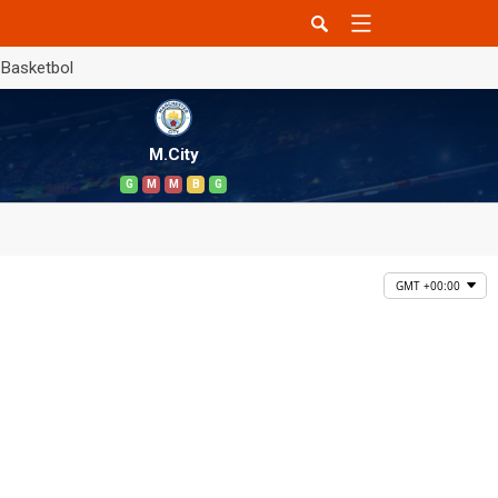
Basketbol
M.City
G
M
M
B
G
GMT +00:00