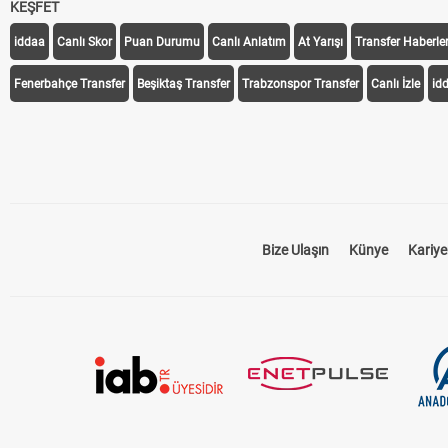
KEŞFET
iddaa
Canlı Skor
Puan Durumu
Canlı Anlatım
At Yarışı
Transfer Haberler
Fenerbahçe Transfer
Beşiktaş Transfer
Trabzonspor Transfer
Canlı İzle
id
Bize Ulaşın
Künye
Kariye