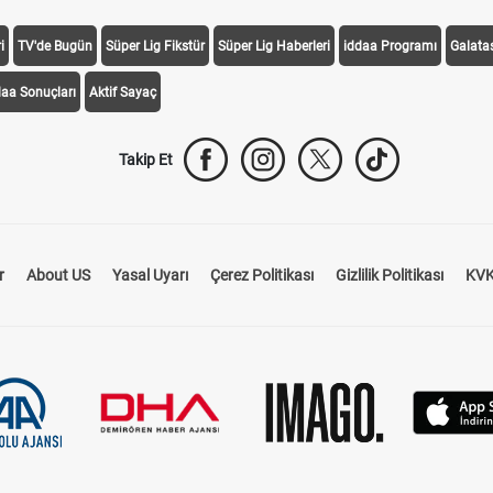
i
TV'de Bugün
Süper Lig Fikstür
Süper Lig Haberleri
iddaa Programı
Galata
daa Sonuçları
Aktif Sayaç
Takip Et
r
About US
Yasal Uyarı
Çerez Politikası
Gizlilik Politikası
KVK