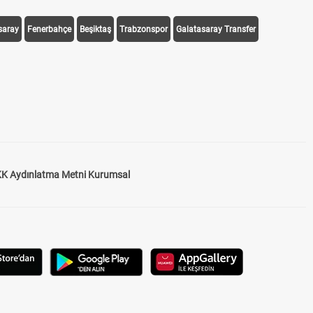
saray
Fenerbahçe
Beşiktaş
Trabzonspor
Galatasaray Transfer
K Aydınlatma Metni Kurumsal