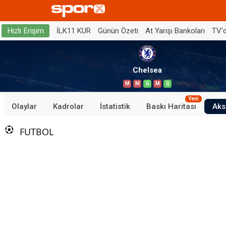
İLK11 KUR
Günün Özeti
At Yarışı Bankoları
TV'
Hızlı Erişim
Chelsea
M
M
G
M
G
Yeni
Olaylar
Kadrolar
İstatistik
Baskı Haritası
Aks
FUTBOL