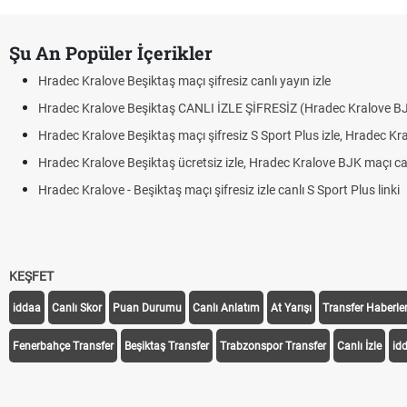
Şu An Popüler İçerikler
Hradec Kralove Beşiktaş maçı şifresiz canlı yayın izle
Hradec Kralove Beşiktaş CANLI İZLE ŞİFRESİZ (Hradec Kralove B
Hradec Kralove Beşiktaş maçı şifresiz S Sport Plus izle, Hradec Kr
Hradec Kralove Beşiktaş ücretsiz izle, Hradec Kralove BJK maçı canl
Hradec Kralove - Beşiktaş maçı şifresiz izle canlı S Sport Plus linki
KEŞFET
iddaa
Canlı Skor
Puan Durumu
Canlı Anlatım
At Yarışı
Transfer Haberler
Fenerbahçe Transfer
Beşiktaş Transfer
Trabzonspor Transfer
Canlı İzle
id