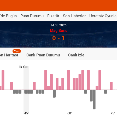
'de Bugün
Puan Durumu
Fikstür
Son Haberler
Ücretsiz Oyunla
14.03.2026
Maç Sonu
0 - 1
Yeni
n Haritası
Canlı Puan Durumu
Canlı İzle
İlk Yarı
45'
60'
75'