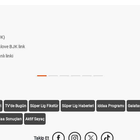
JK)
alove BJK link
ı linki
i
TV'de Bugün
Süper Lig Fikstür
Süper Lig Haberleri
iddaa Programı
Galata
daa Sonuçları
Aktif Sayaç
Takip Et