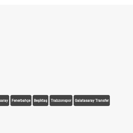
saray
Fenerbahçe
Beşiktaş
Trabzonspor
Galatasaray Transfer