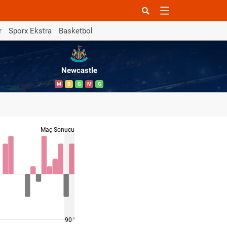
r
Sporx Ekstra
Basketbol
Newcastle
M
B
G
M
G
Maç Sonucu
90 '