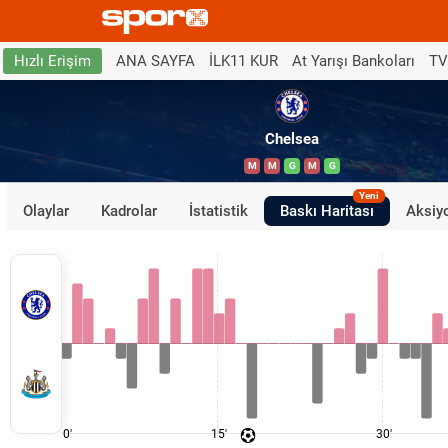
ANA SAYFA
İLK11 KUR
At Yarışı Bankoları
TV
Hızlı Erişim
Chelsea
M
M
G
M
G
Yeni
Olaylar
Kadrolar
İstatistik
Baskı Haritası
Aksiyo
0'
15'
30'