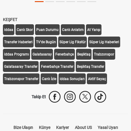
KEŞFET
iddaa
Canlı Skor
Puan Durumu
Canlı Anlatım
At Yarışı
Transfer Haberleri
TV'de Bugün
Süper Lig Fikstür
Süper Lig Haberleri
iddaa Programı
Galatasaray
Fenerbahçe
Beşiktaş
Trabzonspor
Galatasaray Transfer
Fenerbahçe Transfer
Beşiktaş Transfer
Trabzonspor Transfer
Canlı İzle
iddaa Sonuçları
Aktif Sayaç
Takip Et
Bize Ulaşın
Künye
Kariyer
About US
Yasal Uyarı