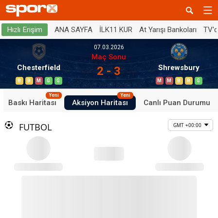
ANA SAYFA
İLK11 KUR
At Yarışı Bankoları
TV'
Hızlı Erişim
07.03.2026
Maç Sonu
Chesterfield
Shrewsbury
2 - 3
B
B
M
G
G
M
M
B
B
G
Yeni
Yeni
Baskı Haritası
Aksiyon Haritası
Canlı Puan Durumu
FUTBOL
GMT +00:00