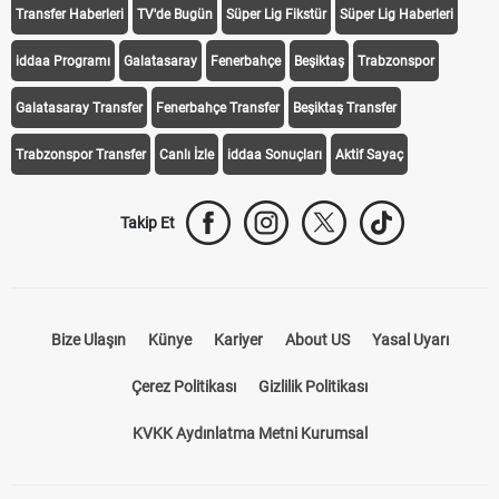
Transfer Haberleri
TV'de Bugün
Süper Lig Fikstür
Süper Lig Haberleri
iddaa Programı
Galatasaray
Fenerbahçe
Beşiktaş
Trabzonspor
Galatasaray Transfer
Fenerbahçe Transfer
Beşiktaş Transfer
Trabzonspor Transfer
Canlı İzle
iddaa Sonuçları
Aktif Sayaç
Takip Et
Bize Ulaşın
Künye
Kariyer
About US
Yasal Uyarı
Çerez Politikası
Gizlilik Politikası
KVKK Aydınlatma Metni Kurumsal