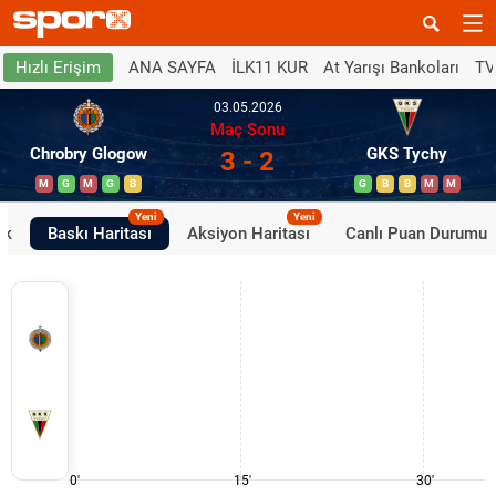
ANA SAYFA
İLK11 KUR
At Yarışı Bankoları
TV
Hızlı Erişim
03.05.2026
Maç Sonu
Chrobry Glogow
GKS Tychy
3 - 2
M
G
M
G
B
G
B
B
M
M
Yeni
Yeni
ik
Baskı Haritası
Aksiyon Haritası
Canlı Puan Durumu
0'
15'
30'