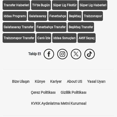
Transfer Haberleri
TV'de Bugün
Süper Lig Fikstür
Süper Lig Haberleri
iddaa Programı
Galatasaray
Fenerbahçe
Beşiktaş
Trabzonspor
Galatasaray Transfer
Fenerbahçe Transfer
Beşiktaş Transfer
Trabzonspor Transfer
Canlı İzle
iddaa Sonuçları
Aktif Sayaç
Takip Et
Bize Ulaşın
Künye
Kariyer
About US
Yasal Uyarı
Çerez Politikası
Gizlilik Politikası
KVKK Aydınlatma Metni Kurumsal