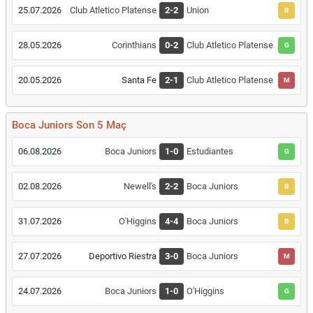
25.07.2026
Club Atletico Platense
2-2
Union
B
28.05.2026
Corinthians
0-2
Club Atletico Platense
G
20.05.2026
Santa Fe
2-1
Club Atletico Platense
M
Boca Juniors Son 5 Maç
06.08.2026
Boca Juniors
1-0
Estudiantes
G
02.08.2026
Newell's
2-2
Boca Juniors
B
31.07.2026
O'Higgins
4-4
Boca Juniors
B
27.07.2026
Deportivo Riestra
3-0
Boca Juniors
M
24.07.2026
Boca Juniors
1-0
O'Higgins
G