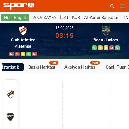
ANA SAYFA
İLK11 KUR
At Yarışı Bankoları
TV
Hızlı Erişim
16.08.2026
03:15
Club Atletico
Boca Juniors
Platense
G
B
B
M
G
M
M
B
G
M
Yeni
Yeni
İstatistik
Baskı Haritası
Aksiyon Haritası
Canlı Puan