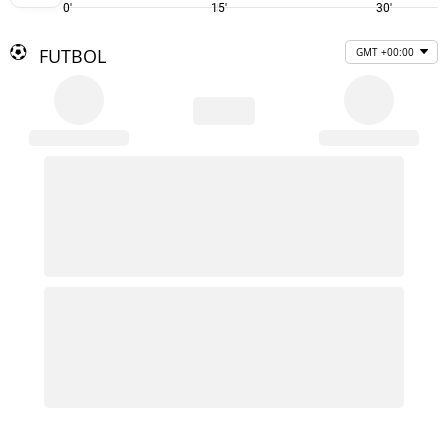
0'
15'
30'
FUTBOL
GMT +00:00