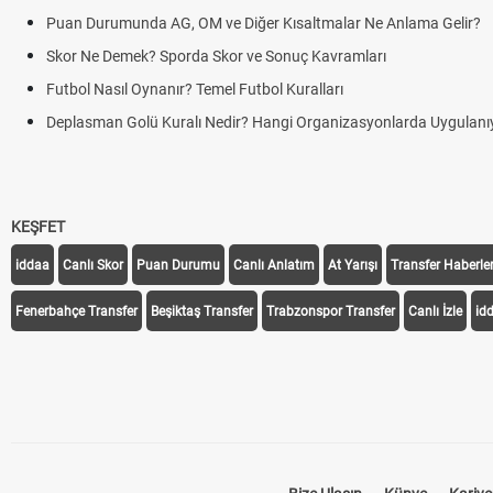
Puan Durumunda AG, OM ve Diğer Kısaltmalar Ne Anlama Gelir?
Skor Ne Demek? Sporda Skor ve Sonuç Kavramları
Futbol Nasıl Oynanır? Temel Futbol Kuralları
Deplasman Golü Kuralı Nedir? Hangi Organizasyonlarda Uygulanı
KEŞFET
iddaa
Canlı Skor
Puan Durumu
Canlı Anlatım
At Yarışı
Transfer Haberler
Fenerbahçe Transfer
Beşiktaş Transfer
Trabzonspor Transfer
Canlı İzle
id