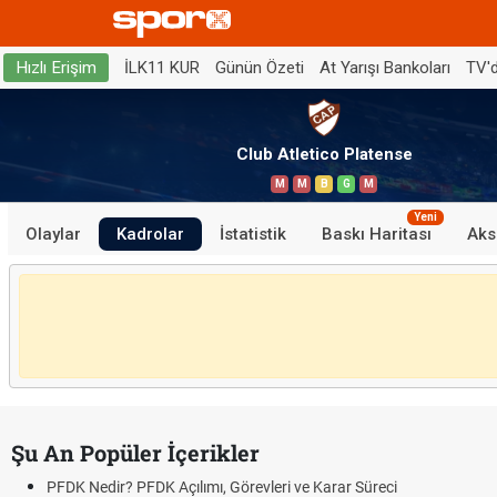
İLK11 KUR
Günün Özeti
At Yarışı Bankoları
TV'
Hızlı Erişim
Club Atletico Platense
M
M
B
G
M
Yeni
Olaylar
Kadrolar
İstatistik
Baskı Haritası
Aks
Şu An Popüler İçerikler
PFDK Nedir? PFDK Açılımı, Görevleri ve Karar Süreci