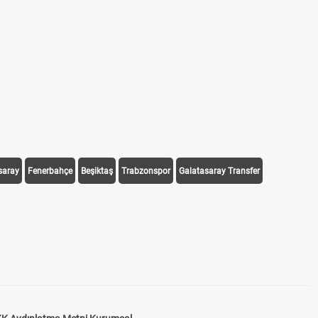
saray
Fenerbahçe
Beşiktaş
Trabzonspor
Galatasaray Transfer