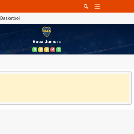
Basketbol
Boca Juniors
G
B
B
M
G