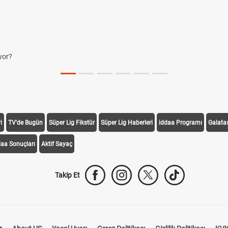
yor?
i
TV'de Bugün
Süper Lig Fikstür
Süper Lig Haberleri
iddaa Programı
Galata
daa Sonuçları
Aktif Sayaç
Takip Et