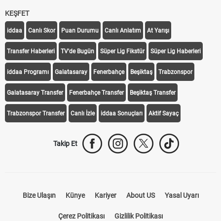
KEŞFET
iddaa
Canlı Skor
Puan Durumu
Canlı Anlatım
At Yarışı
Transfer Haberleri
TV'de Bugün
Süper Lig Fikstür
Süper Lig Haberleri
iddaa Programı
Galatasaray
Fenerbahçe
Beşiktaş
Trabzonspor
Galatasaray Transfer
Fenerbahçe Transfer
Beşiktaş Transfer
Trabzonspor Transfer
Canlı İzle
iddaa Sonuçları
Aktif Sayaç
Takip Et
Bize Ulaşın
Künye
Kariyer
About US
Yasal Uyarı
Çerez Politikası
Gizlilik Politikası