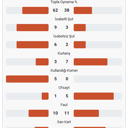
Topla Oynama %
62
38
İsabetli Şut
9
3
İsabetsiz Şut
6
2
Kurtarış
3
7
Kullandığı Korner
5
0
Ofsayt
1
5
Faul
10
11
Sarı Kart