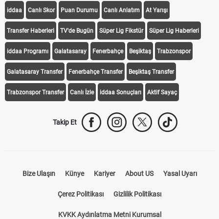
iddaa
Canlı Skor
Puan Durumu
Canlı Anlatım
At Yarışı
Transfer Haberleri
TV'de Bugün
Süper Lig Fikstür
Süper Lig Haberleri
iddaa Programı
Galatasaray
Fenerbahçe
Beşiktaş
Trabzonspor
Galatasaray Transfer
Fenerbahçe Transfer
Beşiktaş Transfer
Trabzonspor Transfer
Canlı İzle
iddaa Sonuçları
Aktif Sayaç
Takip Et
Bize Ulaşın
Künye
Kariyer
About US
Yasal Uyarı
Çerez Politikası
Gizlilik Politikası
KVKK Aydınlatma Metni Kurumsal