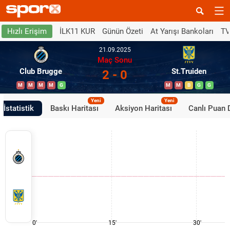
İLK11 KUR
Günün Özeti
At Yarışı Bankoları
TV
Hızlı Erişim
21.09.2025
Maç Sonu
Club Brugge
St.Truiden
2 - 0
M
M
M
M
G
M
M
B
G
G
Yeni
Yeni
İstatistik
Baskı Haritası
Aksiyon Haritası
Canlı Puan
0'
15'
30'