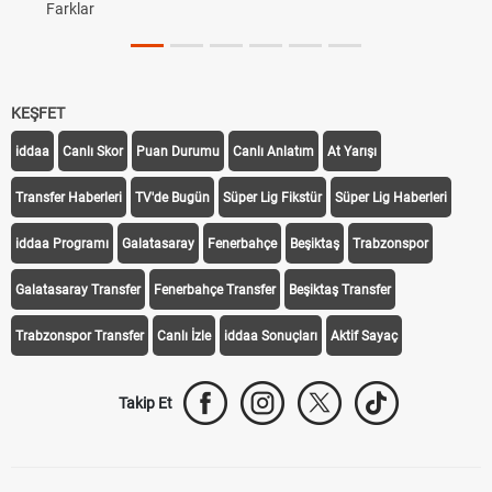
Farklar
KEŞFET
iddaa
Canlı Skor
Puan Durumu
Canlı Anlatım
At Yarışı
Transfer Haberleri
TV'de Bugün
Süper Lig Fikstür
Süper Lig Haberleri
iddaa Programı
Galatasaray
Fenerbahçe
Beşiktaş
Trabzonspor
Galatasaray Transfer
Fenerbahçe Transfer
Beşiktaş Transfer
Trabzonspor Transfer
Canlı İzle
iddaa Sonuçları
Aktif Sayaç
Takip Et