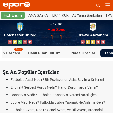
ANA SAYFA
İLK11 KUR
At Yarışı Bankoları
TV'
Hızlı Erişim
06.09.2025
Maç Sonu
Colchester United
Crewe Alexandra
1 - 1
M
B
G
M
M
M
B
B
M
M
Yeni
on Haritası
Canlı Puan Durumu
İddaa Oranları
Tahm
Şu An Popüler İçerikler
Futbolda Asist Nedir? Bir Pozisyonun Asist Sayılma Kriterleri
Endirekt Serbest Vuruş Nedir? Hangi Durumlarda Verilir?
Bonservis Nedir? Futbolda Bonservis Sistemi Nasıl İşler?
Jübile Maçı Nedir? Futbolda Jübile Yapmak Ne Anlama Gelir?
Futbolda Averaj Nedir? Genel Averaj ve İkili Averaj Arasındaki