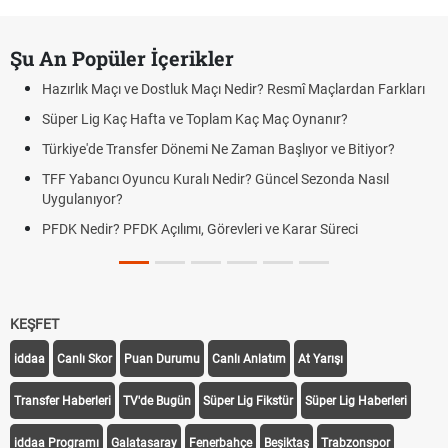
Şu An Popüler İçerikler
Hazırlık Maçı ve Dostluk Maçı Nedir? Resmî Maçlardan Farkları
Süper Lig Kaç Hafta ve Toplam Kaç Maç Oynanır?
Türkiye'de Transfer Dönemi Ne Zaman Başlıyor ve Bitiyor?
TFF Yabancı Oyuncu Kuralı Nedir? Güncel Sezonda Nasıl
Uygulanıyor?
PFDK Nedir? PFDK Açılımı, Görevleri ve Karar Süreci
KEŞFET
iddaa
Canlı Skor
Puan Durumu
Canlı Anlatım
At Yarışı
Transfer Haberleri
TV'de Bugün
Süper Lig Fikstür
Süper Lig Haberleri
iddaa Programı
Galatasaray
Fenerbahçe
Beşiktaş
Trabzonspor