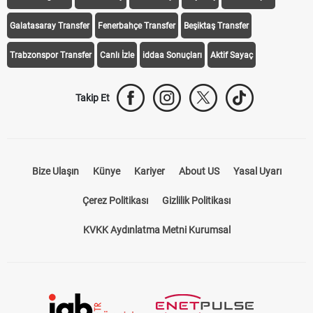
Galatasaray Transfer
Fenerbahçe Transfer
Beşiktaş Transfer
Trabzonspor Transfer
Canlı İzle
iddaa Sonuçları
Aktif Sayaç
Takip Et
Bize Ulaşın
Künye
Kariyer
About US
Yasal Uyarı
Çerez Politikası
Gizlilik Politikası
KVKK Aydınlatma Metni Kurumsal