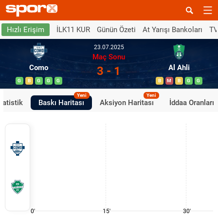
İLK11 KUR
Günün Özeti
At Yarışı Bankoları
TV
Hızlı Erişim
23.07.2025
Maç Sonu
Como
Al Ahli
3 - 1
G
B
G
G
G
B
M
B
G
G
Yeni
Yeni
tatistik
Baskı Haritası
Aksiyon Haritası
İddaa Oranları
0'
15'
30'