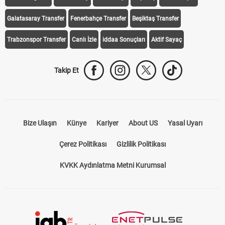
Galatasaray Transfer
Fenerbahçe Transfer
Beşiktaş Transfer
Trabzonspor Transfer
Canlı İzle
iddaa Sonuçları
Aktif Sayaç
Takip Et
Bize Ulaşın
Künye
Kariyer
About US
Yasal Uyarı
Çerez Politikası
Gizlilik Politikası
KVKK Aydınlatma Metni Kurumsal