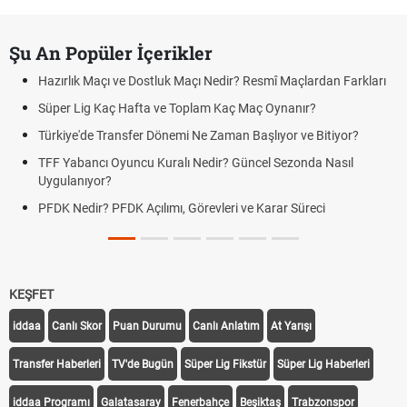
Şu An Popüler İçerikler
Hazırlık Maçı ve Dostluk Maçı Nedir? Resmî Maçlardan Farkları
Süper Lig Kaç Hafta ve Toplam Kaç Maç Oynanır?
Türkiye'de Transfer Dönemi Ne Zaman Başlıyor ve Bitiyor?
TFF Yabancı Oyuncu Kuralı Nedir? Güncel Sezonda Nasıl
Uygulanıyor?
PFDK Nedir? PFDK Açılımı, Görevleri ve Karar Süreci
KEŞFET
iddaa
Canlı Skor
Puan Durumu
Canlı Anlatım
At Yarışı
Transfer Haberleri
TV'de Bugün
Süper Lig Fikstür
Süper Lig Haberleri
iddaa Programı
Galatasaray
Fenerbahçe
Beşiktaş
Trabzonspor