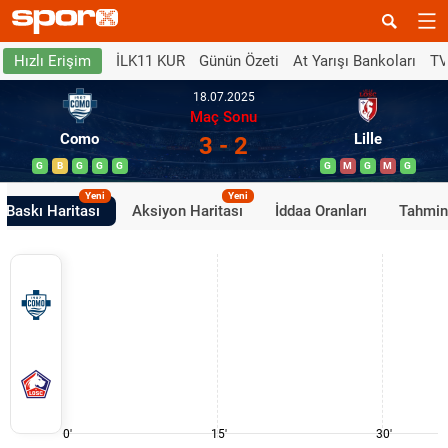
İLK11 KUR
Günün Özeti
At Yarışı Bankoları
TV
Hızlı Erişim
18.07.2025
Maç Sonu
Como
Lille
3 - 2
G
B
G
G
G
G
M
G
M
G
Yeni
Yeni
Baskı Haritası
Aksiyon Haritası
İddaa Oranları
Tahmin
0'
15'
30'