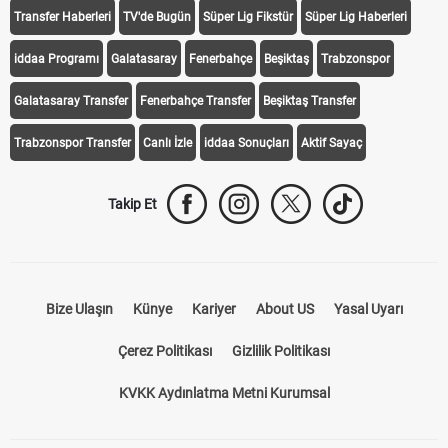
Transfer Haberleri
TV'de Bugün
Süper Lig Fikstür
Süper Lig Haberleri
iddaa Programı
Galatasaray
Fenerbahçe
Beşiktaş
Trabzonspor
Galatasaray Transfer
Fenerbahçe Transfer
Beşiktaş Transfer
Trabzonspor Transfer
Canlı İzle
iddaa Sonuçları
Aktif Sayaç
Takip Et
Bize Ulaşın
Künye
Kariyer
About US
Yasal Uyarı
Çerez Politikası
Gizlilik Politikası
KVKK Aydınlatma Metni Kurumsal