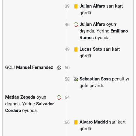
Julian Alfaro
sarı kart
39'
gördü
Julian Alfaro
oyun
46'
dışında. Yerine
Emiliano
Ramos
oyunda.
Lucas Soto
sarı kart
49'
gördü
GOL!
Manuel Fernandez
50'
Sebastian Sosa
penaltıyı
58'
gole çevirdi.
Matias Zepeda
oyun
64'
dışında. Yerine
Salvador
Cordero
oyunda.
Alvaro Madrid
sarı kart
66'
gördü