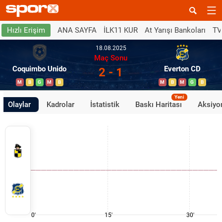
ANA SAYFA
İLK11 KUR
At Yarışı Bankoları
TV
Hızlı Erişim
18.08.2025
Maç Sonu
Coquimbo Unido
Everton CD
2 - 1
M
B
G
M
B
M
B
M
G
B
Yeni
Olaylar
Kadrolar
İstatistik
Baskı Haritası
Aksiyon
0'
15'
30'