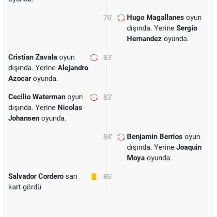
Hugo Magallanes
oyun
76'
dışında. Yerine
Sergio
Hernandez
oyunda.
Cristian Zavala
oyun
83'
dışında. Yerine
Alejandro
Azocar
oyunda.
Cecilio Waterman
oyun
83'
dışında. Yerine
Nicolas
Johansen
oyunda.
Benjamin Berrios
oyun
84'
dışında. Yerine
Joaquin
Moya
oyunda.
Salvador Cordero
sarı
86'
kart gördü