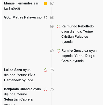
Manuel Fernandez
sarı
67'
kart gördü
GOL!
Matias Palavecino
68'
Raimundo Rebolledo
69'
oyun dışında. Yerine
Cristian Palacios
oyunda.
Ramiro Gonzalez
oyun
69'
dışında. Yerine
Diego
Garcia
oyunda.
Lukas Soza
oyun
75'
dışında. Yerine
Elvis
Hernandez
oyunda.
Benjamin Chandia
oyun
75'
dışında. Yerine
Sebastian Cabrera
oyunda.