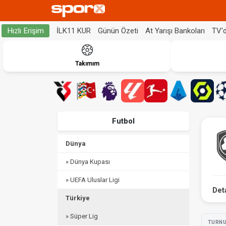
İLK11 KUR
Günün Özeti
At Yarışı Bankoları
TV'
Hızlı Erişim
Takımım
Futbol
Dünya
» Dünya Kupası
» UEFA Uluslar Ligi
Det
Türkiye
» Süper Lig
TURN