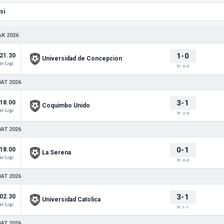
AK 2026
1-0
21.30
Universidad de Concepcion
r Ligi
İY: 0-0
BAT 2026
3-1
18.00
Coquimbo Unido
r Ligi
İY: 2-0
BAT 2026
0-1
18.00
La Serena
r Ligi
İY: 0-0
BAT 2026
3-1
02.30
Universidad Catolica
r Ligi
İY: 1-1
BAT 2026