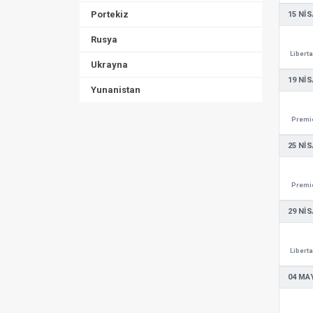
Portekiz
15 NIS
Rusya
Libert
Ukrayna
19 NIS
Yunanistan
Premie
25 NIS
Premie
29 NIS
Libert
04 MAY