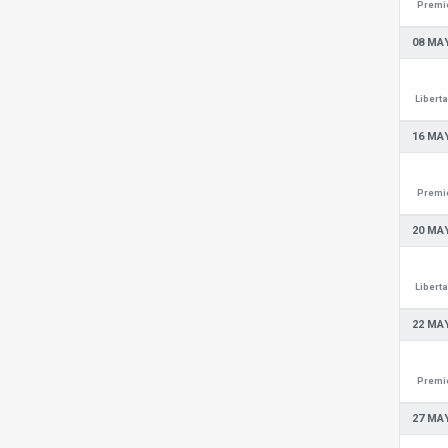
Premie
08 MAY
Libert
16 MAY
Premie
20 MAY
Libert
22 MAY
Premie
27 MAY