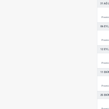
31 AĞ
Premie
06 EYL
Premie
12 EYL
Premie
11 EKI
Premie
25 EKI
Premie