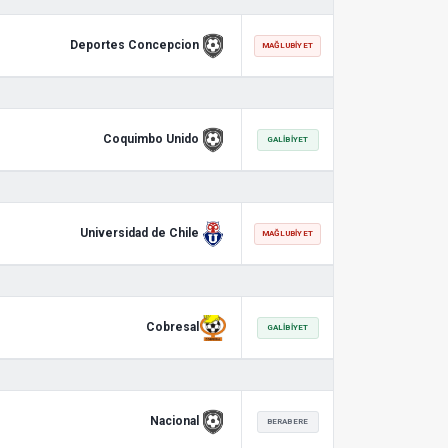
Deportes Concepcion
MAĞLUBIYET
Coquimbo Unido
GALIBIYET
Universidad de Chile
MAĞLUBIYET
Cobresal
GALIBIYET
Nacional
BERABERE