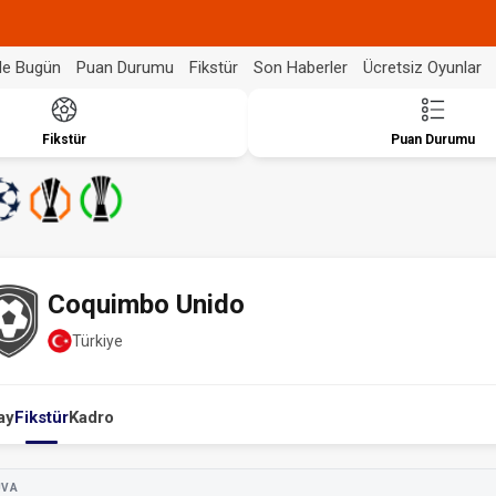
de Bugün
Puan Durumu
Fikstür
Son Haberler
Ücretsiz Oyunlar
Fikstür
Puan Durumu
Coquimbo Unido
Türkiye
ay
Fikstür
Kadro
UVA