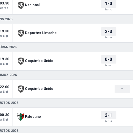
1-0
03.30
Nacional
adores
İY: 1-0
IS 2026
2-3
19.30
Deportes Limache
r Ligi
İY: 1-1
ZIRAN 2026
0-0
19.30
Coquimbo Unido
r Ligi
İY: 0-0
MMUZ 2026
22.00
-
Coquimbo Unido
r Ligi
USTOS 2026
2-1
00.30
Palestino
r Ligi
İY: 1-1
USTOS 2026