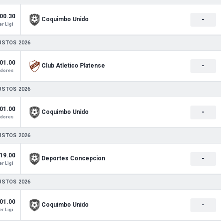
00.30
-
Coquimbo Unido
r Ligi
USTOS 2026
01.00
-
Club Atletico Platense
adores
USTOS 2026
01.00
-
Coquimbo Unido
adores
USTOS 2026
19.00
-
Deportes Concepcion
r Ligi
USTOS 2026
01.00
-
Coquimbo Unido
r Ligi