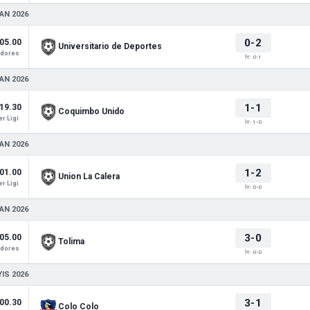
AN 2026
0-2
05.00
Universitario de Deportes
adores
İY: 0-1
AN 2026
1-1
19.30
Coquimbo Unido
r Ligi
İY: 1-0
AN 2026
1-2
01.00
Union La Calera
r Ligi
İY: 0-0
AN 2026
3-0
05.00
Tolima
adores
İY: 0-0
IS 2026
3-1
00.30
Colo Colo