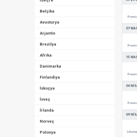
İsviçre
Belçika
Premie
Avusturya
07 MA
Arjantin
Brezilya
Premie
Afrika
15 MA
Danimarka
Premie
Finlandiya
04 NIS
İskoçya
İsveç
Premie
İrlanda
09 NIS
Norveç
Polonya
Libert