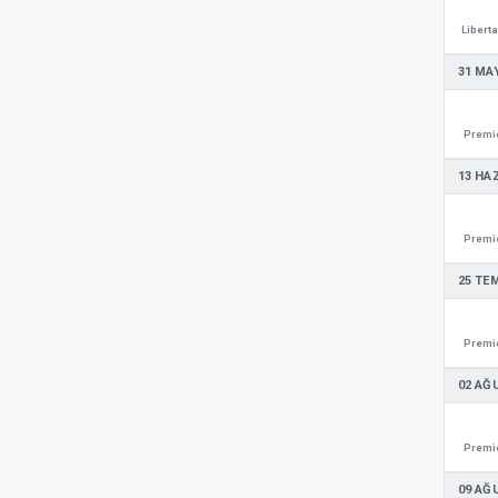
Libert
31 MAY
Premie
13 HA
Premie
25 TE
Premie
02 AĞ
Premie
09 AĞ