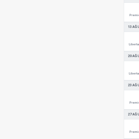
Premie
13 AĞ
Libert
20 AĞ
Libert
23 AĞ
Premie
27 AĞ
Premie