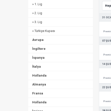
» 1. Lig
» 2. Lig
31 OC
» 3. Lig
» Türkiye Kupası
Premie
Avrupa
07 ŞU
İngiltere
Premie
İspanya
14 ŞU
İtalya
Hollanda
Premie
Almanya
22 ŞU
Fransa
Premie
Hollanda
28 ŞU