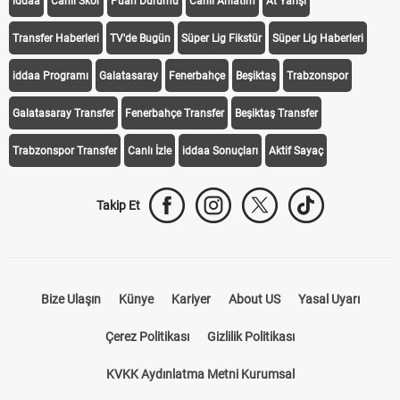
iddaa
Canlı Skor
Puan Durumu
Canlı Anlatım
At Yarışı
Transfer Haberleri
TV'de Bugün
Süper Lig Fikstür
Süper Lig Haberleri
iddaa Programı
Galatasaray
Fenerbahçe
Beşiktaş
Trabzonspor
Galatasaray Transfer
Fenerbahçe Transfer
Beşiktaş Transfer
Trabzonspor Transfer
Canlı İzle
iddaa Sonuçları
Aktif Sayaç
Takip Et
Bize Ulaşın
Künye
Kariyer
About US
Yasal Uyarı
Çerez Politikası
Gizlilik Politikası
KVKK Aydınlatma Metni Kurumsal