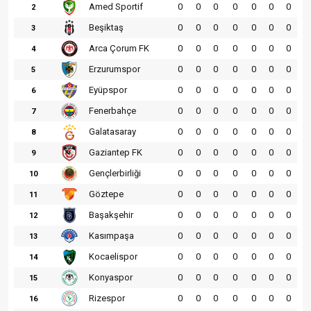
Amed Sportif
0
0
0
0
0
0
0
2
Beşiktaş
0
0
0
0
0
0
0
3
Arca Çorum FK
0
0
0
0
0
0
0
4
Erzurumspor
0
0
0
0
0
0
0
5
Eyüpspor
0
0
0
0
0
0
0
6
Fenerbahçe
0
0
0
0
0
0
0
7
Galatasaray
0
0
0
0
0
0
0
8
Gaziantep FK
0
0
0
0
0
0
0
9
Gençlerbirliği
0
0
0
0
0
0
0
10
Göztepe
0
0
0
0
0
0
0
11
Başakşehir
0
0
0
0
0
0
0
12
Kasımpaşa
0
0
0
0
0
0
0
13
Kocaelispor
0
0
0
0
0
0
0
14
Konyaspor
0
0
0
0
0
0
0
15
Rizespor
0
0
0
0
0
0
0
16