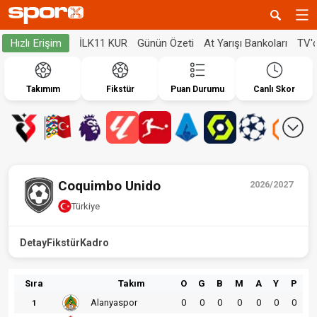
İLK11 KUR
Günün Özeti
At Yarışı Bankoları
TV'
Hızlı Erişim
Takımım
Fikstür
Puan Durumu
Canlı Skor
Coquimbo Unido
2026/2027
Türkiye
Detay
Fikstür
Kadro
Sıra
Takım
O
G
B
M
A
Y
P
Alanyaspor
0
0
0
0
0
0
0
1