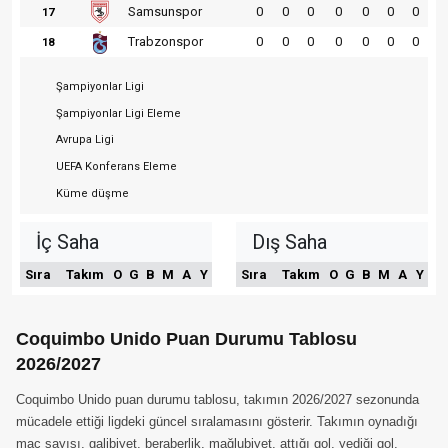
Samsunspor
0
0
0
0
0
0
0
17
Trabzonspor
0
0
0
0
0
0
0
18
Şampiyonlar Ligi
Şampiyonlar Ligi Eleme
Avrupa Ligi
UEFA Konferans Eleme
Küme düşme
İç Saha
Dış Saha
Sıra
Takım
O
G
B
M
A
Y
Sıra
Takım
O
G
B
M
A
Y
Coquimbo Unido Puan Durumu Tablosu
2026/2027
Coquimbo Unido puan durumu tablosu, takımın 2026/2027 sezonunda
mücadele ettiği ligdeki güncel sıralamasını gösterir. Takımın oynadığı
maç sayısı, galibiyet, beraberlik, mağlubiyet, attığı gol, yediği gol,