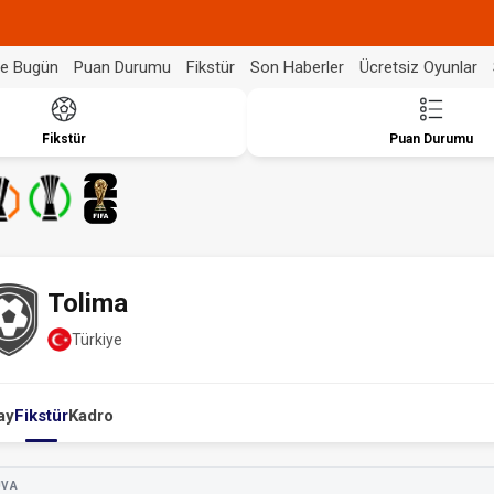
de Bugün
Puan Durumu
Fikstür
Son Haberler
Ücretsiz Oyunlar
Fikstür
Puan Durumu
Tolima
Türkiye
ay
Fikstür
Kadro
UVA