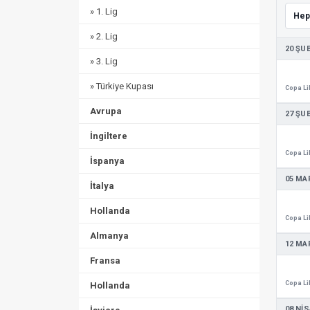
» 1. Lig
» 2. Lig
20 ŞU
» 3. Lig
» Türkiye Kupası
Avrupa
27 ŞU
İngiltere
İspanya
05 MA
İtalya
Hollanda
Almanya
12 MA
Fransa
Hollanda
08 NIS