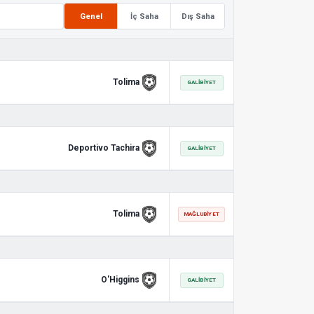
Genel
İç Saha
Dış Saha
Tolima
GALIBIYET
Deportivo Tachira
GALIBIYET
Tolima
MAĞLUBIYET
O'Higgins
GALIBIYET