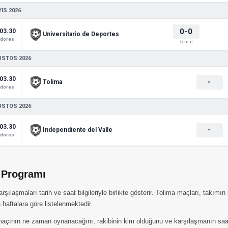
IS 2026
0-0
03.30
Universitario de Deportes
adores
İY: 0-0
USTOS 2026
03.30
-
Tolima
adores
USTOS 2026
03.30
-
Independiente del Valle
adores
 Programı
laşmaları tarih ve saat bilgileriyle birlikte gösterir. Tolima maçları, takımın
haftalara göre listelenmektedir.
açının ne zaman oynanacağını, rakibinin kim olduğunu ve karşılaşmanın saatini