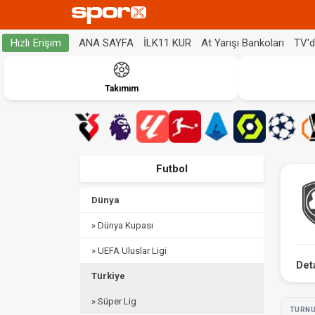
ANA SAYFA
İLK11 KUR
At Yarışı Bankoları
TV'
Hızlı Erişim
Takımım
Futbol
Dünya
» Dünya Kupası
» UEFA Uluslar Ligi
Det
Türkiye
» Süper Lig
TURN