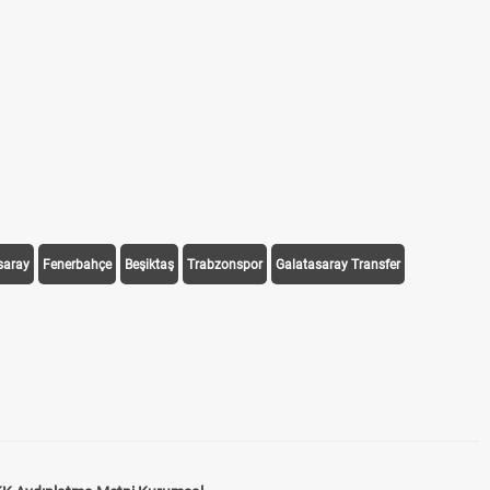
saray
Fenerbahçe
Beşiktaş
Trabzonspor
Galatasaray Transfer