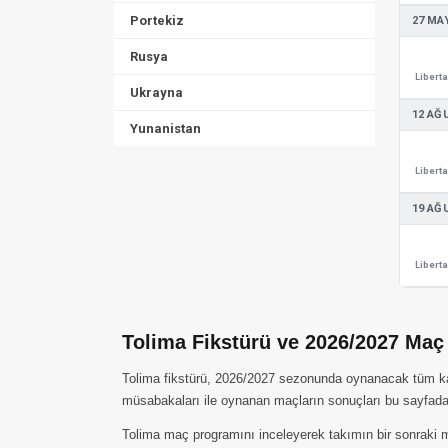
Portekiz
27 MAY
Rusya
Libert
Ukrayna
12 AĞ
Yunanistan
Libert
19 AĞ
Libert
Tolima Fikstürü ve 2026/2027 Maç
Tolima fikstürü, 2026/2027 sezonunda oynanacak tüm karşı
müsabakaları ile oynanan maçların sonuçları bu sayfada 
Tolima maç programını inceleyerek takımın bir sonraki m