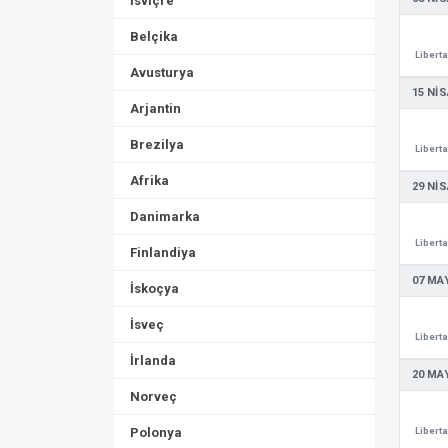
İsviçre
Belçika
Libert
Avusturya
15 NIS
Arjantin
Brezilya
Libert
Afrika
29 NIS
Danimarka
Libert
Finlandiya
07 MAY
İskoçya
İsveç
Libert
İrlanda
20 MAY
Norveç
Polonya
Libert