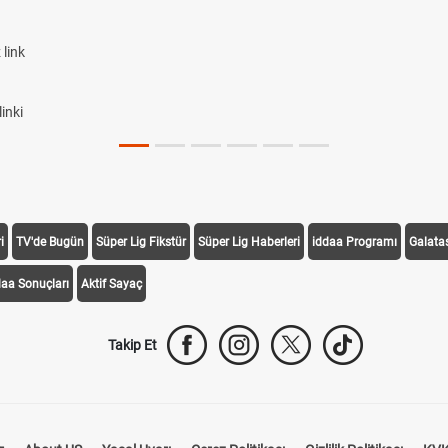
link
inki
i
TV'de Bugün
Süper Lig Fikstür
Süper Lig Haberleri
iddaa Programı
Galata
daa Sonuçları
Aktif Sayaç
Takip Et