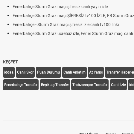
Fenerbahçe Sturm Graz maçı şifresiz canlı yayın izle
Fenerbahçe Sturm Graz maçı ŞİFRESİZ tv100 İZLE, FB Sturm Graz 
Fenerbahçe - Sturm Graz maçı şifresiz izle canlı tv100 linki
Fenerbahçe Sturm Graz ücretsiz izle, Fener Sturm Graz maçı canlı l
KEŞFET
iddaa
Canlı Skor
Puan Durumu
Canlı Anlatım
At Yarışı
Transfer Haberler
Fenerbahçe Transfer
Beşiktaş Transfer
Trabzonspor Transfer
Canlı İzle
id