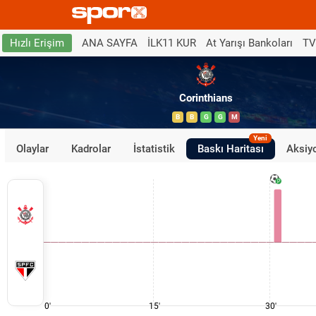
ANA SAYFA
İLK11 KUR
At Yarışı Bankoları
TV
Hızlı Erişim
Corinthians
B
B
G
G
M
Yeni
Olaylar
Kadrolar
İstatistik
Baskı Haritası
Aksiyo
0'
15'
30'