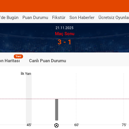
'de Bugün
Puan Durumu
Fikstür
Son Haberler
Ücretsiz Oyunla
21.11.2025
Maç Sonu
3 - 1
Yeni
n Haritası
Canlı Puan Durumu
İlk Yarı
45'
60'
75'