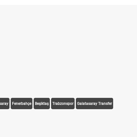
saray
Fenerbahçe
Beşiktaş
Trabzonspor
Galatasaray Transfer