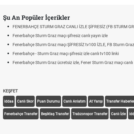
Şu An Popüler İçerikler
FENERBAHÇE STURM GRAZ CANLI İZLE ŞİFRESİZ (FB STURM GR
Fenerbahçe Sturm Graz maçı şifresiz canlı yayın izle
Fenerbahçe Sturm Graz maçı ŞİFRESİZ tv100 İZLE, FB Sturm Graz 
Fenerbahçe - Sturm Graz maçı şifresiz izle canlı tv100 linki
Fenerbahçe Sturm Graz ücretsiz izle, Fener Sturm Graz maçı canlı l
KEŞFET
iddaa
Canlı Skor
Puan Durumu
Canlı Anlatım
At Yarışı
Transfer Haberler
Fenerbahçe Transfer
Beşiktaş Transfer
Trabzonspor Transfer
Canlı İzle
id