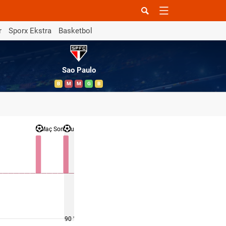
r
Sporx Ekstra
Basketbol
Sao Paulo
B
M
M
G
B
Maç Sonucu
90 '