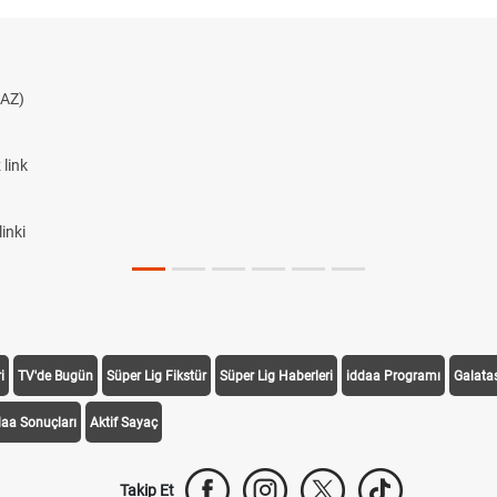
AZ)
link
inki
i
TV'de Bugün
Süper Lig Fikstür
Süper Lig Haberleri
iddaa Programı
Galata
daa Sonuçları
Aktif Sayaç
Takip Et