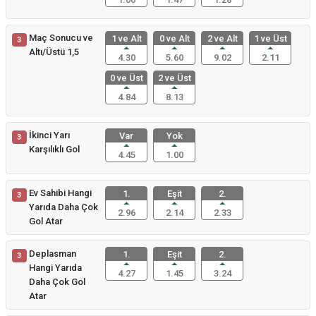
Maç Sonucu ve
1 ve Alt
0 ve Alt
2 ve Alt
1 ve Üst
3
Altı/Üstü 1,5
4.30
5.60
9.02
2.11
0 ve Üst
2 ve Üst
4.84
8.13
İkinci Yarı
Var
Yok
3
Karşılıklı Gol
4.45
1.00
Ev Sahibi Hangi
1.
Eşit
2.
3
Yarıda Daha Çok
2.96
2.14
2.33
Gol Atar
Deplasman
1.
Eşit
2.
3
Hangi Yarıda
4.27
1.45
3.24
Daha Çok Gol
Atar