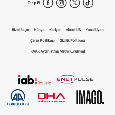
Takip Et
Bize Ulaşın
Künye
Kariyer
About US
Yasal Uyarı
Çerez Politikası
Gizlilik Politikası
KVKK Aydınlatma Metni Kurumsal