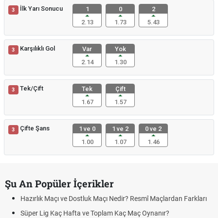
İlk Yarı Sonucu
1
0
2
3
2.13
1.73
5.43
Karşılıklı Gol
Var
Yok
3
2.14
1.30
Tek/Çift
Tek
Çift
3
1.67
1.57
Çifte Şans
1 ve 0
1 ve 2
0 ve 2
3
1.00
1.07
1.46
Şu An Popüler İçerikler
Hazırlık Maçı ve Dostluk Maçı Nedir? Resmî Maçlardan Farkları
Süper Lig Kaç Hafta ve Toplam Kaç Maç Oynanır?