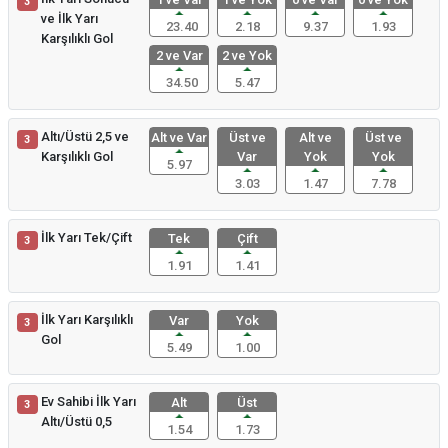
3
ve İlk Yarı
23.40
2.18
9.37
1.93
Karşılıklı Gol
2 ve Var
2 ve Yok
34.50
5.47
Altı/Üstü 2,5 ve
Alt ve Var
Üst ve
Alt ve
Üst ve
3
Karşılıklı Gol
Var
Yok
Yok
5.97
3.03
1.47
7.78
İlk Yarı Tek/Çift
Tek
Çift
3
1.91
1.41
İlk Yarı Karşılıklı
Var
Yok
3
Gol
5.49
1.00
Ev Sahibi İlk Yarı
Alt
Üst
3
Altı/Üstü 0,5
1.54
1.73