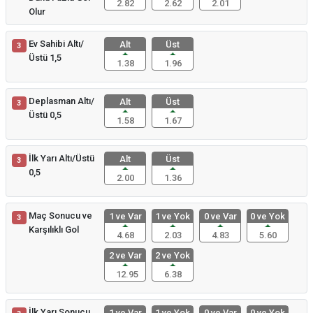
2.82
2.62
2.01
Olur
Ev Sahibi Altı/
Alt
Üst
3
Üstü 1,5
1.38
1.96
Deplasman Altı/
Alt
Üst
3
Üstü 0,5
1.58
1.67
İlk Yarı Altı/Üstü
Alt
Üst
3
0,5
2.00
1.36
Maç Sonucu ve
1 ve Var
1 ve Yok
0 ve Var
0 ve Yok
3
Karşılıklı Gol
4.68
2.03
4.83
5.60
2 ve Var
2 ve Yok
12.95
6.38
İlk Yarı Sonucu
1 ve Var
1 ve Yok
0 ve Var
0 ve Yok