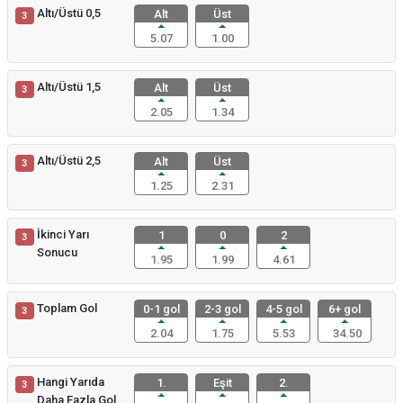
Altı/Üstü 0,5
Alt
Üst
3
5.07
1.00
Altı/Üstü 1,5
Alt
Üst
3
2.05
1.34
Altı/Üstü 2,5
Alt
Üst
3
1.25
2.31
İkinci Yarı
1
0
2
3
Sonucu
1.95
1.99
4.61
Toplam Gol
0-1 gol
2-3 gol
4-5 gol
6+ gol
3
2.04
1.75
5.53
34.50
Hangi Yarıda
1.
Eşit
2.
3
Daha Fazla Gol