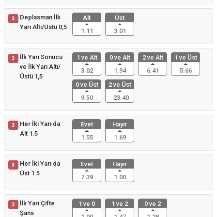
Deplasman İlk
Alt
Üst
3
Yarı Altı/Üstü 0,5
1.11
3.01
İlk Yarı Sonucu
1 ve Alt
0 ve Alt
2 ve Alt
1 ve Üst
3
ve İlk Yarı Altı/
3.02
1.94
6.41
5.66
Üstü 1,5
0 ve Üst
2 ve Üst
9.50
23.40
Her İki Yarı da
Evet
Hayır
3
Alt 1.5
1.55
1.69
Her İki Yarı da
Evet
Hayır
3
Üst 1.5
7.39
1.00
İlk Yarı Çifte
1 ve 0
1 ve 2
0 ve 2
3
Şans
1.00
1.47
1.28