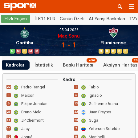
İLK11 KUR
Günün Özeti
At Yarışı Bankoları
TV'
Hızlı Erişim
05.04.2026
Maç Sonu
Coritiba
Fluminense
1 - 1
G
M
B
M
M
B
B
B
B
B
Yeni
Ye
Kadrolar
İstatistik
Baskı Haritası
Aksiyon Haritas
Kadro
Pedro Rangel
Fabio
22
1
Maicon
Ignacio
3
4
Felipe Jonatan
Guilherme Arana
6
13
Bruno Melo
Juan Freytes
26
22
JP Chermont
Guga
44
23
Jacy
Yeferson Soteldo
55
7
Josué
Martinelli
10
8