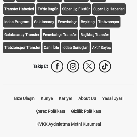
Transfer Haberleri
TV'de Bugün
Süper Lig Fikstür
Süper Lig Haberleri
iddaa Programı
Galatasaray
Fenerbahçe
Beşiktaş
Trabzonspor
Galatasaray Transfer
Fenerbahçe Transfer
Beşiktaş Transfer
Trabzonspor Transfer
Canlı İzle
iddaa Sonuçları
Aktif Sayaç
Takip Et
Bize Ulaşın
Künye
Kariyer
About US
Yasal Uyarı
Çerez Politikası
Gizlilik Politikası
KVKK Aydınlatma Metni Kurumsal