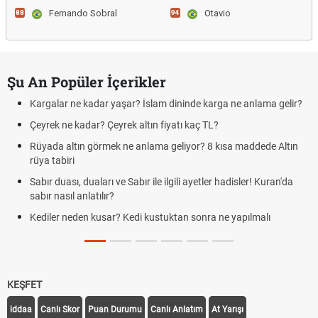
Fernando Sobral
Otavio
88
94
Şu An Popüler İçerikler
Kargalar ne kadar yaşar? İslam dininde karga ne anlama gelir?
Çeyrek ne kadar? Çeyrek altın fiyatı kaç TL?
Rüyada altın görmek ne anlama geliyor? 8 kısa maddede Altın
rüya tabiri
Sabır duası, duaları ve Sabır ile ilgili ayetler hadisler! Kuran'da
sabır nasıl anlatılır?
Kediler neden kusar? Kedi kustuktan sonra ne yapılmalı
KEŞFET
iddaa
Canlı Skor
Puan Durumu
Canlı Anlatım
At Yarışı