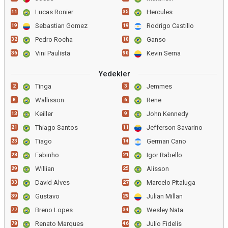
Lucas Ronier
Hercules
11
35
Sebastian Gomez
Rodrigo Castillo
19
19
Pedro Rocha
Ganso
32
10
Vini Paulista
Kevin Serna
36
90
Yedekler
Tinga
Jemmes
2
3
Wallisson
Rene
8
6
Keiller
John Kennedy
13
9
Thiago Santos
Jefferson Savarino
21
11
Tiago
German Cano
23
14
Fabinho
Igor Rabello
28
21
Willian
Alisson
29
25
David Alves
Marcelo Pitaluga
33
27
Gustavo
Julian Millan
39
29
Breno Lopes
Wesley Nata
77
34
Renato Marques
Julio Fidelis
78
46