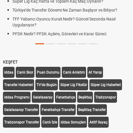
Süper Lig Kaç Hafta ve Toplam Kaç Maç Oynanır?
Türkiye'de Transfer Dönemi Ne Zaman Başlıyor ve Bitiyor?
TFF Yabancı Oyuncu Kuralı Nedir? Güncel Sezonda Nasıl
Uygulanıyor?
PFDK Nedir? PFDK Açılımı, Görevleri ve Karar Süreci
KEŞFET
iddaa
Canlı Skor
Puan Durumu
Canlı Anlatım
At Yarışı
Transfer Haberleri
TV'de Bugün
Süper Lig Fikstür
Süper Lig Haberleri
iddaa Programı
Galatasaray
Fenerbahçe
Beşiktaş
Trabzonspor
Galatasaray Transfer
Fenerbahçe Transfer
Beşiktaş Transfer
Trabzonspor Transfer
Canlı İzle
iddaa Sonuçları
Aktif Sayaç