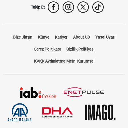
Takip Et
Bize Ulaşın
Künye
Kariyer
About US
Yasal Uyarı
Çerez Politikası
Gizlilik Politikası
KVKK Aydınlatma Metni Kurumsal