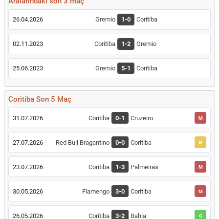
Aralarındaki son 3 maç
26.04.2026
Gremio
1-0
Coritiba
02.11.2023
Coritiba
1-2
Gremio
25.06.2023
Gremio
5-1
Coritiba
Coritiba Son 5 Maç
31.07.2026
Coritiba
0-1
Cruzeiro
M
27.07.2026
Red Bull Bragantino
0-0
Coritiba
B
23.07.2026
Coritiba
1-3
Palmeiras
M
30.05.2026
Flamengo
3-0
Coritiba
M
26.05.2026
Coritiba
3-2
Bahia
G