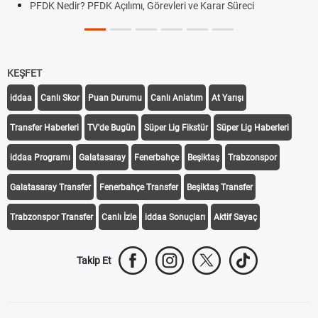
PFDK Nedir? PFDK Açılımı, Görevleri ve Karar Süreci
KEŞFET
iddaa
Canlı Skor
Puan Durumu
Canlı Anlatım
At Yarışı
Transfer Haberleri
TV'de Bugün
Süper Lig Fikstür
Süper Lig Haberleri
iddaa Programı
Galatasaray
Fenerbahçe
Beşiktaş
Trabzonspor
Galatasaray Transfer
Fenerbahçe Transfer
Beşiktaş Transfer
Trabzonspor Transfer
Canlı İzle
iddaa Sonuçları
Aktif Sayaç
Takip Et