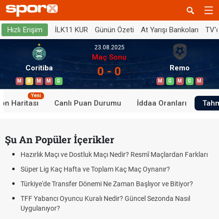
İLK11 KUR
Günün Özeti
At Yarışı Bankoları
TV'
Hızlı Erişim
23.08.2025
Maç Sonu
Coritiba
Remo
0 - 0
M
B
M
M
G
M
G
M
G
M
Yeni
on Haritası
Canlı Puan Durumu
İddaa Oranları
Tahm
Şu An Popüler İçerikler
Hazırlık Maçı ve Dostluk Maçı Nedir? Resmî Maçlardan Farkları
Süper Lig Kaç Hafta ve Toplam Kaç Maç Oynanır?
Türkiye'de Transfer Dönemi Ne Zaman Başlıyor ve Bitiyor?
TFF Yabancı Oyuncu Kuralı Nedir? Güncel Sezonda Nasıl
Uygulanıyor?