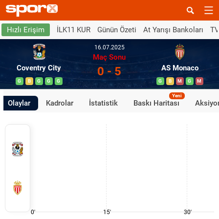
İLK11 KUR
Günün Özeti
At Yarışı Bankoları
TV
Hızlı Erişim
16.07.2025
Maç Sonu
Coventry City
AS Monaco
0 - 5
G
B
G
G
G
G
B
M
G
M
Yeni
Olaylar
Kadrolar
İstatistik
Baskı Haritası
Aksiyon
0'
15'
30'