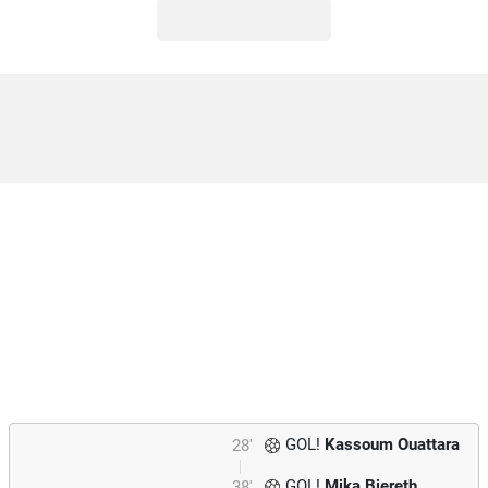
GOL!
Kassoum Ouattara
28'
GOL!
Mika Biereth
38'