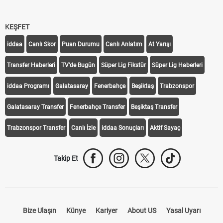
KEŞFET
iddaa
Canlı Skor
Puan Durumu
Canlı Anlatım
At Yarışı
Transfer Haberleri
TV'de Bugün
Süper Lig Fikstür
Süper Lig Haberleri
iddaa Programı
Galatasaray
Fenerbahçe
Beşiktaş
Trabzonspor
Galatasaray Transfer
Fenerbahçe Transfer
Beşiktaş Transfer
Trabzonspor Transfer
Canlı İzle
iddaa Sonuçları
Aktif Sayaç
Takip Et
Bize Ulaşın
Künye
Kariyer
About US
Yasal Uyarı