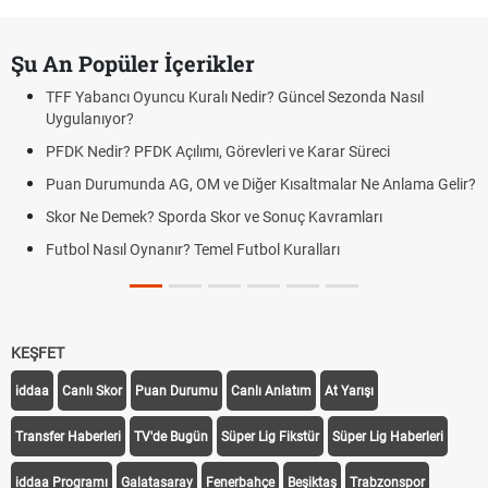
Şu An Popüler İçerikler
TFF Yabancı Oyuncu Kuralı Nedir? Güncel Sezonda Nasıl
Uygulanıyor?
PFDK Nedir? PFDK Açılımı, Görevleri ve Karar Süreci
Puan Durumunda AG, OM ve Diğer Kısaltmalar Ne Anlama Gelir?
Skor Ne Demek? Sporda Skor ve Sonuç Kavramları
Futbol Nasıl Oynanır? Temel Futbol Kuralları
KEŞFET
iddaa
Canlı Skor
Puan Durumu
Canlı Anlatım
At Yarışı
Transfer Haberleri
TV'de Bugün
Süper Lig Fikstür
Süper Lig Haberleri
iddaa Programı
Galatasaray
Fenerbahçe
Beşiktaş
Trabzonspor