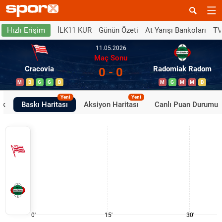
İLK11 KUR
Günün Özeti
At Yarışı Bankoları
TV
Hızlı Erişim
11.05.2026
Maç Sonu
Cracovia
Radomiak Radom
0 - 0
M
B
G
G
B
M
G
M
M
B
Yeni
Yeni
ik
Baskı Haritası
Aksiyon Haritası
Canlı Puan Durumu
0'
15'
30'