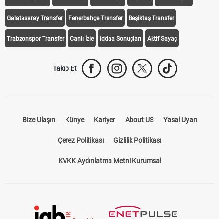
Galatasaray Transfer
Fenerbahçe Transfer
Beşiktaş Transfer
Trabzonspor Transfer
Canlı İzle
iddaa Sonuçları
Aktif Sayaç
Takip Et
Bize Ulaşın
Künye
Kariyer
About US
Yasal Uyarı
Çerez Politikası
Gizlilik Politikası
KVKK Aydınlatma Metni Kurumsal