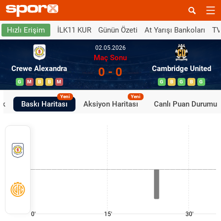
İLK11 KUR
Günün Özeti
At Yarışı Bankoları
TV
Hızlı Erişim
02.05.2026
Maç Sonu
Crewe Alexandra
Cambridge United
0 - 0
G
M
B
B
M
G
B
G
B
G
Yeni
Yeni
ik
Baskı Haritası
Aksiyon Haritası
Canlı Puan Durumu
0'
15'
30'