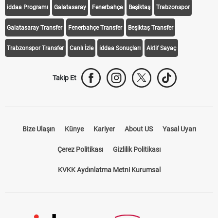
iddaa Programı
Galatasaray
Fenerbahçe
Beşiktaş
Trabzonspor
Galatasaray Transfer
Fenerbahçe Transfer
Beşiktaş Transfer
Trabzonspor Transfer
Canlı İzle
iddaa Sonuçları
Aktif Sayaç
Takip Et
Bize Ulaşın
Künye
Kariyer
About US
Yasal Uyarı
Çerez Politikası
Gizlilik Politikası
KVKK Aydınlatma Metni Kurumsal