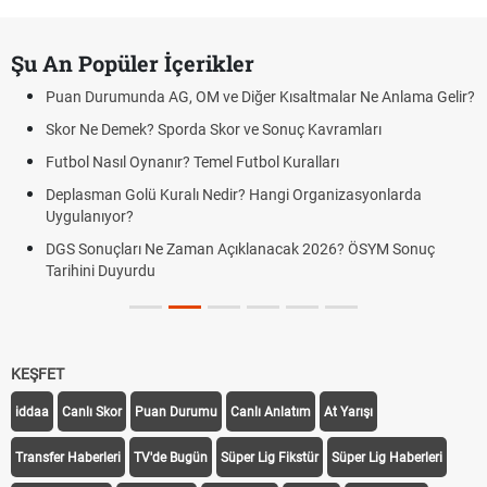
Şu An Popüler İçerikler
Puan Durumunda AG, OM ve Diğer Kısaltmalar Ne Anlama Gelir?
Skor Ne Demek? Sporda Skor ve Sonuç Kavramları
Futbol Nasıl Oynanır? Temel Futbol Kuralları
Deplasman Golü Kuralı Nedir? Hangi Organizasyonlarda
Uygulanıyor?
DGS Sonuçları Ne Zaman Açıklanacak 2026? ÖSYM Sonuç
Tarihini Duyurdu
KEŞFET
iddaa
Canlı Skor
Puan Durumu
Canlı Anlatım
At Yarışı
Transfer Haberleri
TV'de Bugün
Süper Lig Fikstür
Süper Lig Haberleri