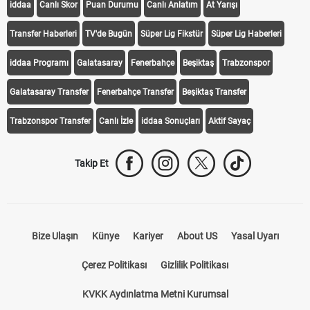
iddaa
Canlı Skor
Puan Durumu
Canlı Anlatım
At Yarışı
Transfer Haberleri
TV'de Bugün
Süper Lig Fikstür
Süper Lig Haberleri
iddaa Programı
Galatasaray
Fenerbahçe
Beşiktaş
Trabzonspor
Galatasaray Transfer
Fenerbahçe Transfer
Beşiktaş Transfer
Trabzonspor Transfer
Canlı İzle
iddaa Sonuçları
Aktif Sayaç
Takip Et
Bize Ulaşın
Künye
Kariyer
About US
Yasal Uyarı
Çerez Politikası
Gizlilik Politikası
KVKK Aydınlatma Metni Kurumsal