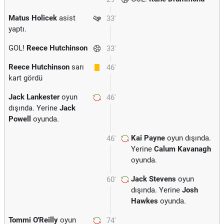
Matus Holicek
asist
33'
yaptı.
GOL!
Reece Hutchinson
33'
Reece Hutchinson
sarı
46'
kart gördü
Jack Lankester
oyun
46'
dışında. Yerine
Jack
Powell
oyunda.
Kai Payne
oyun dışında.
46'
Yerine
Calum Kavanagh
oyunda.
Jack Stevens
oyun
60'
dışında. Yerine
Josh
Hawkes
oyunda.
Tommi O'Reilly
oyun
74'