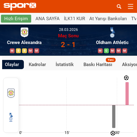
ANA SAYFA
İLK11 KUR
At Yarışı Bankoları
TV
Hızlı Erişim
28.03.2026
Maç Sonu
Crewe Alexandra
Oldham Athletic
2 - 1
M
B
B
M
M
M
G
M
M
M
Yeni
Olaylar
Kadrolar
İstatistik
Baskı Haritası
Aksiyon
0'
15'
30'