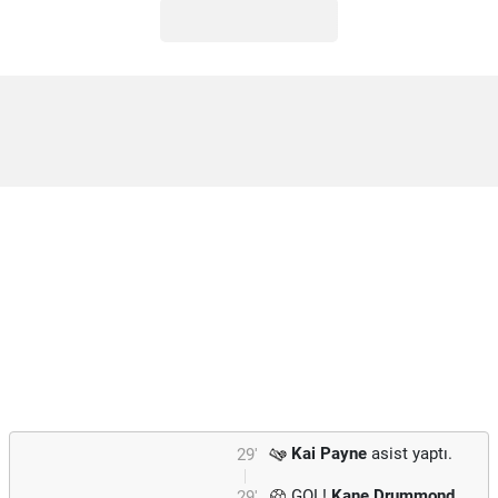
Kai Payne
asist yaptı.
29'
GOL!
Kane Drummond
29'