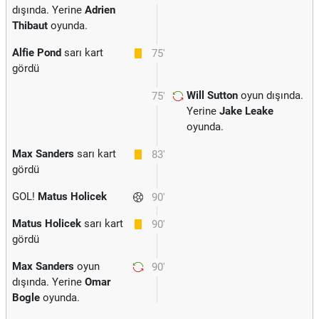
dışında. Yerine
Adrien
Thibaut
oyunda.
Alfie Pond
sarı kart
75'
gördü
Will Sutton
oyun dışında.
75'
Yerine
Jake Leake
oyunda.
Max Sanders
sarı kart
83'
gördü
GOL!
Matus Holicek
90'
Matus Holicek
sarı kart
90'
gördü
Max Sanders
oyun
90'
dışında. Yerine
Omar
Bogle
oyunda.