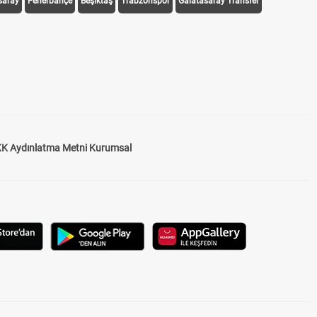
saray
Fenerbahçe
Beşiktaş
Trabzonspor
Galatasaray Transfer
K Aydınlatma Metni Kurumsal