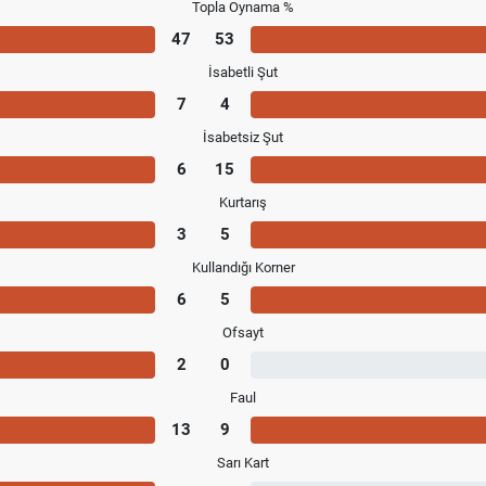
Topla Oynama %
47
53
İsabetli Şut
7
4
İsabetsiz Şut
6
15
Kurtarış
3
5
Kullandığı Korner
6
5
Ofsayt
2
0
Faul
13
9
Sarı Kart