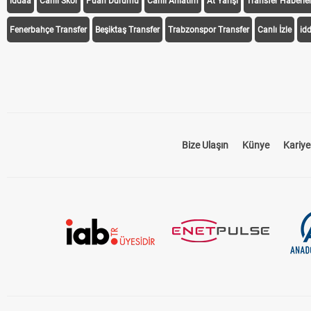
iddaa
Canlı Skor
Puan Durumu
Canlı Anlatım
At Yarışı
Transfer Haberler
Fenerbahçe Transfer
Beşiktaş Transfer
Trabzonspor Transfer
Canlı İzle
id
Bize Ulaşın
Künye
Kariye