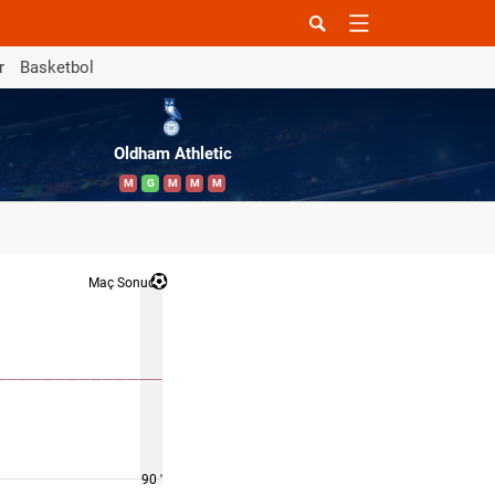
r
Basketbol
Oldham Athletic
M
G
M
M
M
Maç Sonucu
90 '