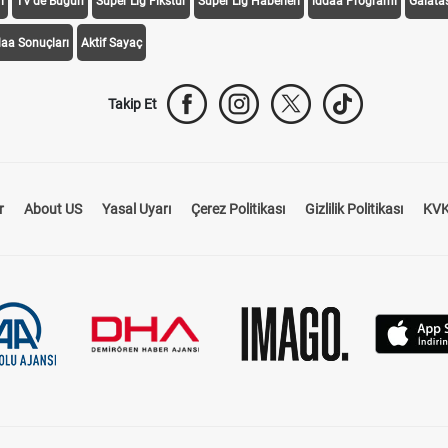
i
TV'de Bugün
Süper Lig Fikstür
Süper Lig Haberleri
iddaa Programı
Galata
daa Sonuçları
Aktif Sayaç
Takip Et
r
About US
Yasal Uyarı
Çerez Politikası
Gizlilik Politikası
KVK