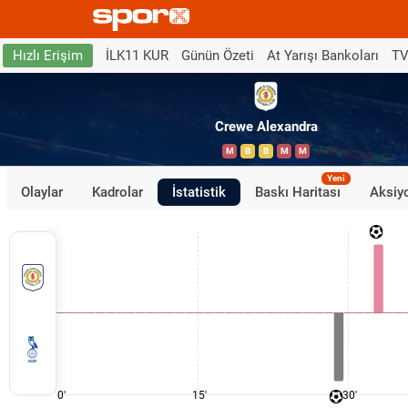
İLK11 KUR
Günün Özeti
At Yarışı Bankoları
TV
Hızlı Erişim
Crewe Alexandra
M
B
B
M
M
Yeni
Olaylar
Kadrolar
İstatistik
Baskı Haritası
Aksiyo
0'
15'
30'