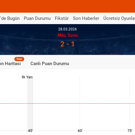
'de Bugün
Puan Durumu
Fikstür
Son Haberler
Ücretsiz Oyunla
28.03.2026
Maç Sonu
2 - 1
Yeni
n Haritası
Canlı Puan Durumu
İlk Yarı
45'
60'
75'