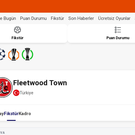
de Bugün
Puan Durumu
Fikstür
Son Haberler
Ücretsiz Oyunlar
Fikstür
Puan Durumu
Fleetwood Town
Türkiye
ay
Fikstür
Kadro
UVA