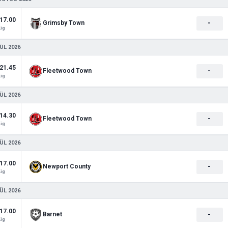
17.00
-
Grimsby Town
Lig
ÜL 2026
21.45
-
Fleetwood Town
Lig
ÜL 2026
14.30
-
Fleetwood Town
Lig
ÜL 2026
17.00
-
Newport County
Lig
ÜL 2026
17.00
-
Barnet
Lig