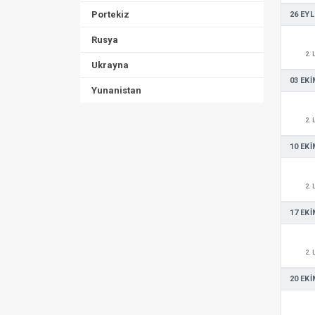
Portekiz
26 EYL
Rusya
2. 
Ukrayna
03 EKI
Yunanistan
2. 
10 EKI
2. 
17 EKI
2. 
20 EKI