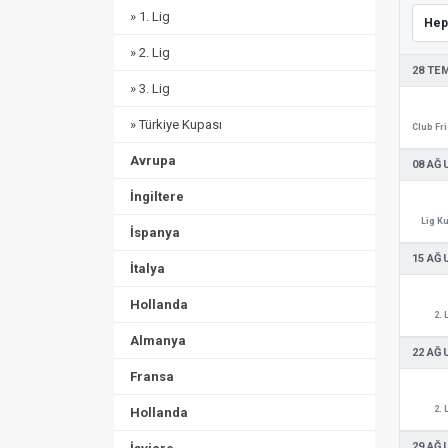
» 1. Lig
» 2. Lig
28 TE
» 3. Lig
» Türkiye Kupası
Avrupa
08 AĞ
İngiltere
Lig K
İspanya
15 AĞ
İtalya
Hollanda
2. 
Almanya
22 AĞ
Fransa
2. 
Hollanda
29 AĞ