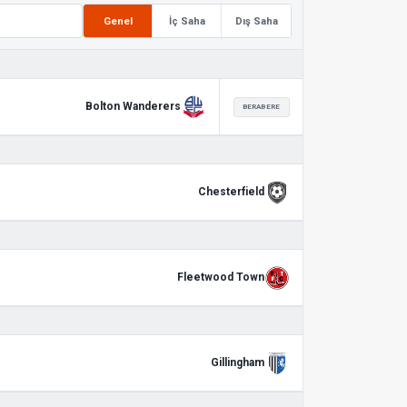
Genel
İç Saha
Dış Saha
Bolton Wanderers
BERABERE
Chesterfield
Fleetwood Town
Gillingham