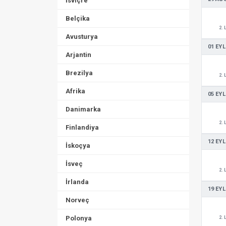
İsviçre
Belçika
2. 
Avusturya
01 EYL
Arjantin
Brezilya
2. 
Afrika
05 EYL
Danimarka
2. 
Finlandiya
12 EYL
İskoçya
İsveç
2. 
İrlanda
19 EYL
Norveç
Polonya
2. 