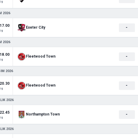
Lig
M 2026
17.00
-
Exeter City
Lig
M 2026
18.00
-
Fleetwood Town
Lig
SIM 2026
20.30
-
Fleetwood Town
Lig
LIK 2026
22.45
-
Northampton Town
Lig
LIK 2026