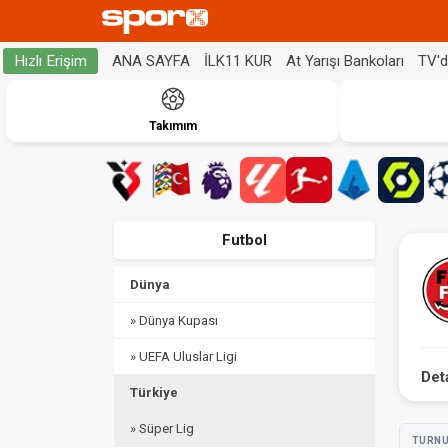
ANA SAYFA
İLK11 KUR
At Yarışı Bankoları
TV'
Hızlı Erişim
Takımım
Futbol
Dünya
» Dünya Kupası
» UEFA Uluslar Ligi
Det
Türkiye
» Süper Lig
TURN