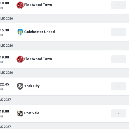
18.00
-
Fleetwood Town
Lig
LIK 2026
15.30
-
Colchester United
Lig
LIK 2026
18.00
-
Fleetwood Town
Lig
LIK 2026
22.45
-
York City
Lig
AK 2027
18.00
-
Port Vale
Lig
AK 2027