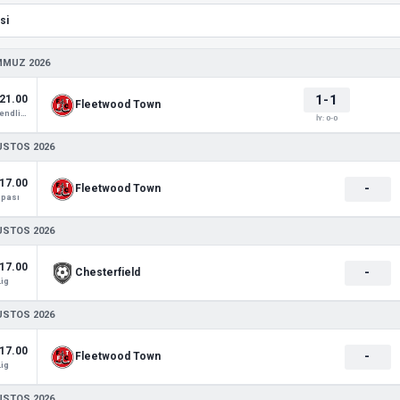
MMUZ 2026
1-1
21.00
Fleetwood Town
Club Friendlies 1
İY: 0-0
USTOS 2026
17.00
-
Fleetwood Town
upası
USTOS 2026
17.00
-
Chesterfield
Lig
USTOS 2026
17.00
-
Fleetwood Town
Lig
USTOS 2026