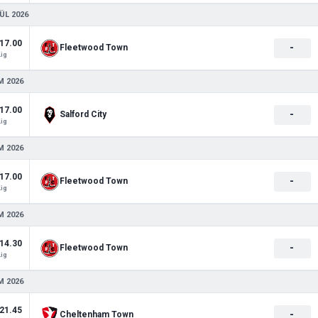
ÜL 2026
17.00
-
Fleetwood Town
Lig
M 2026
17.00
-
Salford City
Lig
M 2026
17.00
-
Fleetwood Town
Lig
M 2026
14.30
-
Fleetwood Town
Lig
M 2026
21.45
-
Cheltenham Town