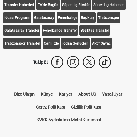
Transfer Haberleri
TV'de Bugün
Süper Lig Fikstür
Süper Lig Haberleri
iddaa Programı
Galatasaray
Fenerbahçe
Beşiktaş
Trabzonspor
Galatasaray Transfer
Fenerbahçe Transfer
Beşiktaş Transfer
Trabzonspor Transfer
Canlı İzle
iddaa Sonuçları
Aktif Sayaç
Takip Et
Bize Ulaşın
Künye
Kariyer
About US
Yasal Uyarı
Çerez Politikası
Gizlilik Politikası
KVKK Aydınlatma Metni Kurumsal