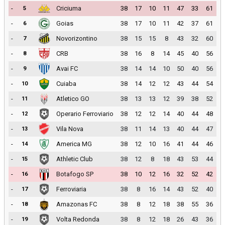
-
Criciuma
38
17
10
11
47
33
61
5
-
Goias
38
17
10
11
42
37
61
6
-
Novorizontino
38
15
15
8
43
32
60
7
-
CRB
38
16
8
14
45
40
56
8
-
Avai FC
38
14
14
10
50
40
56
9
-
Cuiaba
38
14
12
12
43
44
54
10
-
Atletico GO
38
13
13
12
39
38
52
11
-
Operario Ferroviario
38
12
12
14
40
44
48
12
-
Vila Nova
38
11
14
13
40
44
47
13
-
America MG
38
12
10
16
41
44
46
14
-
Athletic Club
38
12
8
18
43
53
44
15
-
Botafogo SP
38
10
12
16
32
52
42
16
-
Ferroviaria
38
8
16
14
43
52
40
17
-
Amazonas FC
38
8
12
18
38
55
36
18
-
Volta Redonda
38
8
12
18
26
43
36
19