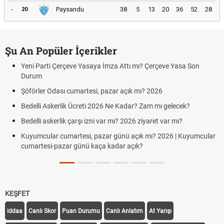
-
Paysandu
38
5
13
20
36
52
28
20
Şu An Popüler İçerikler
Yeni Parti Çerçeve Yasaya İmza Attı mı? Çerçeve Yasa Son
Durum
Şöförler Odası cumartesi, pazar açık mı? 2026
Bedelli Askerlik Ücreti 2026 Ne Kadar? Zam mı gelecek?
Bedelli askerlik çarşı izni var mı? 2026 ziyaret var mı?
Kuyumcular cumartesi, pazar günü açık mı? 2026 | Kuyumcular
cumartesi-pazar günü kaça kadar açık?
KEŞFET
iddaa
Canlı Skor
Puan Durumu
Canlı Anlatım
At Yarışı