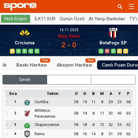
İLK11 KUR
Günün Özeti
At Yarışı Bankoları
TV'
Hızlı Erişim
16.11.2025
Maç Sonu
Criciuma
Botafogo SP
2 - 0
B
G
G
G
G
G
M
G
B
B
Yeni
Yeni
stik
Baskı Haritası
Aksiyon Haritası
Canlı Puan Dur
Genel
İç Saha
Dış Saha
Sıra
Takım
O
G
B
M
A
Y
P
-
Coritiba
38
19
11
8
39
23
68
1
Athletico
-
38
19
8
11
53
43
65
2
Paranaense
-
Chapecoense
38
18
8
12
52
35
62
3
-
Remo
38
16
14
8
51
39
62
4