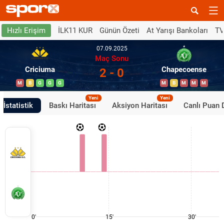
İLK11 KUR
Günün Özeti
At Yarışı Bankoları
TV
Hızlı Erişim
07.09.2025
Maç Sonu
Criciuma
Chapecoense
2 - 0
M
B
G
G
G
M
B
M
M
M
Yeni
Yeni
İstatistik
Baskı Haritası
Aksiyon Haritası
Canlı Puan
0'
15'
30'