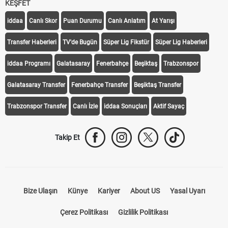
KEŞFET
iddaa
Canlı Skor
Puan Durumu
Canlı Anlatım
At Yarışı
Transfer Haberleri
TV'de Bugün
Süper Lig Fikstür
Süper Lig Haberleri
iddaa Programı
Galatasaray
Fenerbahçe
Beşiktaş
Trabzonspor
Galatasaray Transfer
Fenerbahçe Transfer
Beşiktaş Transfer
Trabzonspor Transfer
Canlı İzle
iddaa Sonuçları
Aktif Sayaç
Takip Et
Bize Ulaşın
Künye
Kariyer
About US
Yasal Uyarı
Çerez Politikası
Gizlilik Politikası