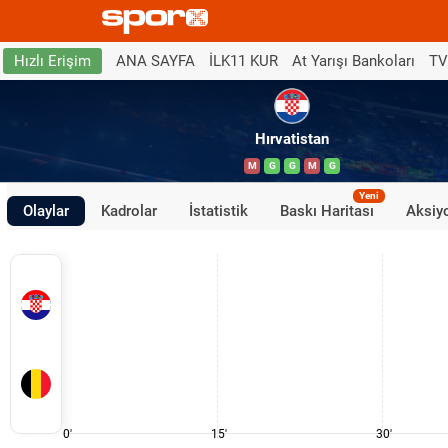
ANA SAYFA
İLK11 KUR
At Yarışı Bankoları
TV
Hızlı Erişim
Hırvatistan
M
G
G
M
G
Yeni
Olaylar
Kadrolar
İstatistik
Baskı Haritası
Aksiyo
0'
15'
30'