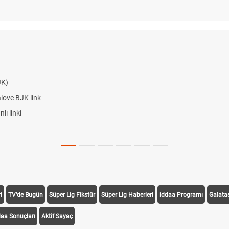
i
TV'de Bugün
Süper Lig Fikstür
Süper Lig Haberleri
iddaa Programı
Galata
daa Sonuçları
Aktif Sayaç