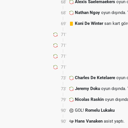
Alexis Saelemaekers
oyun d
68'
Nathan Ngoy
oyun dışında.
68'
Koni De Winter
sarı kart gö
69'
71'
71'
71'
71'
Charles De Ketelaere
oyun d
73'
Jeremy Doku
oyun dışında.
73'
Nicolas Raskin
oyun dışınd
79'
GOL!
Romelu Lukaku
90'
Hans Vanaken
asist yaptı.
90'