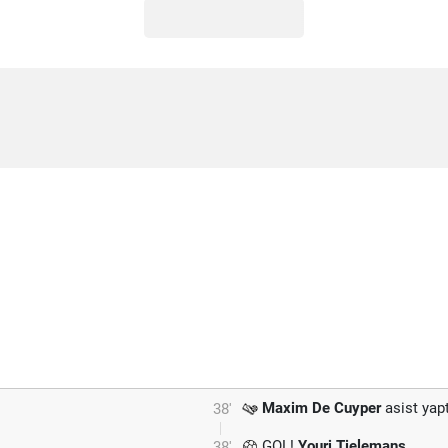
Maxim De Cuyper
asist yapt
38'
GOL!
Youri Tielemans
38'