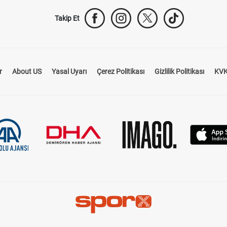
Takip Et
r
About US
Yasal Uyarı
Çerez Politikası
Gizlilik Politikası
KVK