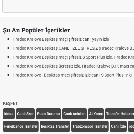
Şu An Popüler İçerikler
aş maçı şifresiz canlı yayın izle
ktaş CANLI İZLE ŞİFRESİZ (Hradec Kralove BJK)
aş maçı şifresiz S Sport Plus izle, Hradec Kralove BJK link
aş ücretsiz izle, Hradec Kralove BJK maçı canlı linki
taş maçı şifresiz izle canlı S Sport Plus linki
KEŞFET
iddaa
Canlı Skor
Puan Durumu
Canlı Anlatım
At Yarışı
Transfer Haberler
Fenerbahçe Transfer
Beşiktaş Transfer
Trabzonspor Transfer
Canlı İzle
id