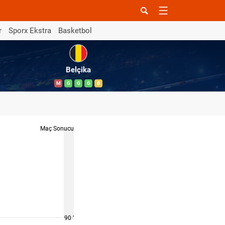
r
Sporx Ekstra
Basketbol
Belçika
M
G
G
G
B
Maç Sonucu
90 '