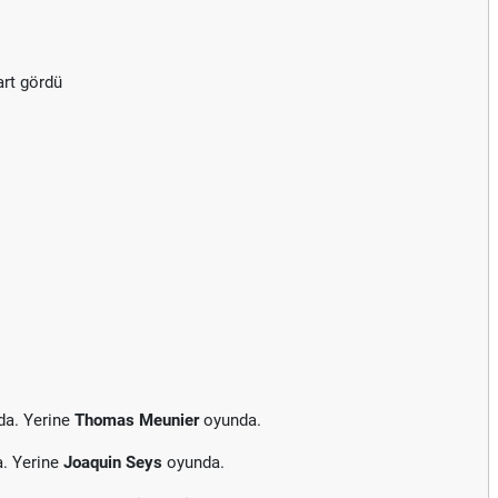
art gördü
da. Yerine
Thomas Meunier
oyunda.
a. Yerine
Joaquin Seys
oyunda.