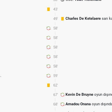
43'
Charles De Ketelaere
sarı k
49'
58'
58'
58'
58'
58'
.
59'
62'
Kevin De Bruyne
oyun dışın
67'
Amadou Onana
oyun dışınd
68'