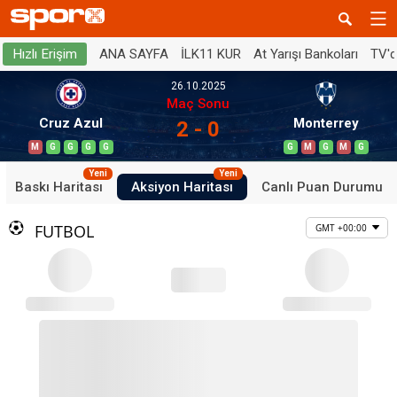
ANA SAYFA
İLK11 KUR
At Yarışı Bankoları
TV'
Hızlı Erişim
26.10.2025
Maç Sonu
Cruz Azul
Monterrey
2 - 0
M
G
G
G
G
G
M
G
M
G
Yeni
Yeni
Baskı Haritası
Aksiyon Haritası
Canlı Puan Durumu
FUTBOL
GMT +00:00