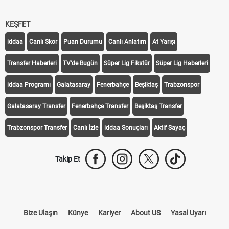
KEŞFET
iddaa
Canlı Skor
Puan Durumu
Canlı Anlatım
At Yarışı
Transfer Haberleri
TV'de Bugün
Süper Lig Fikstür
Süper Lig Haberleri
iddaa Programı
Galatasaray
Fenerbahçe
Beşiktaş
Trabzonspor
Galatasaray Transfer
Fenerbahçe Transfer
Beşiktaş Transfer
Trabzonspor Transfer
Canlı İzle
iddaa Sonuçları
Aktif Sayaç
Takip Et
Bize Ulaşın
Künye
Kariyer
About US
Yasal Uyarı