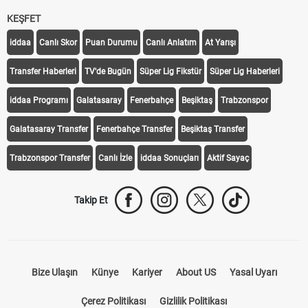
KEŞFET
iddaa
Canlı Skor
Puan Durumu
Canlı Anlatım
At Yarışı
Transfer Haberleri
TV'de Bugün
Süper Lig Fikstür
Süper Lig Haberleri
iddaa Programı
Galatasaray
Fenerbahçe
Beşiktaş
Trabzonspor
Galatasaray Transfer
Fenerbahçe Transfer
Beşiktaş Transfer
Trabzonspor Transfer
Canlı İzle
iddaa Sonuçları
Aktif Sayaç
Takip Et
Bize Ulaşın
Künye
Kariyer
About US
Yasal Uyarı
Çerez Politikası
Gizlilik Politikası