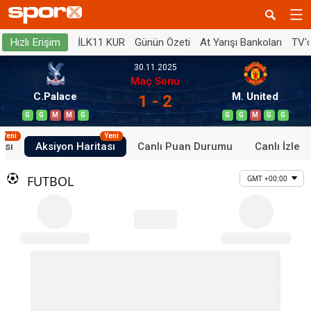
İLK11 KUR
Günün Özeti
At Yarışı Bankoları
TV'
Hızlı Erişim
30.11.2025
Maç Sonu
C.Palace
M. United
1 - 2
G
G
M
M
G
G
G
M
G
G
Yeni
Yeni
ası
Aksiyon Haritası
Canlı Puan Durumu
Canlı İzle
FUTBOL
GMT +00:00