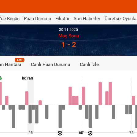
'de Bugün
Puan Durumu
Fikstür
Son Haberler
Ücretsiz Oyunla
30.11.2025
Maç Sonu
1 - 2
Yeni
n Haritası
Canlı Puan Durumu
Canlı İzle
İlk Yarı
45'
60'
75'