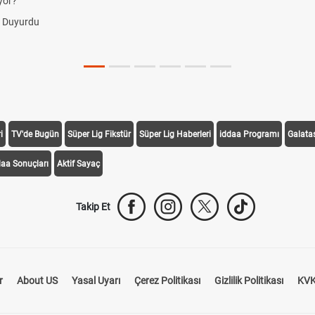
yor?
i Duyurdu
i
TV'de Bugün
Süper Lig Fikstür
Süper Lig Haberleri
iddaa Programı
Galata
daa Sonuçları
Aktif Sayaç
Takip Et
r
About US
Yasal Uyarı
Çerez Politikası
Gizlilik Politikası
KVK