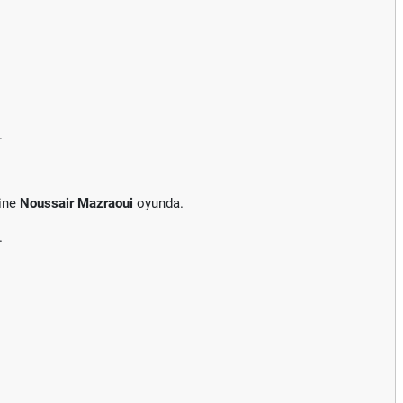
.
rine
Noussair Mazraoui
oyunda.
.