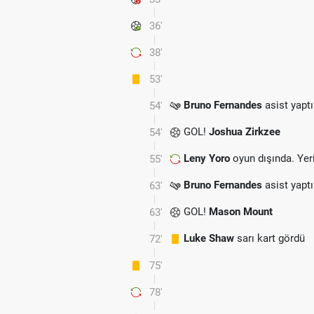
36'
38'
53'
Bruno Fernandes
asist yaptı
54'
GOL!
Joshua Zirkzee
54'
Leny Yoro
oyun dışında. Ye
55'
Bruno Fernandes
asist yaptı
63'
GOL!
Mason Mount
63'
Luke Shaw
sarı kart gördü
72'
75'
78'