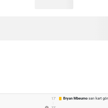
Bryan Mbeumo
sarı kart gö
17'
33'