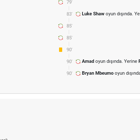
79'
Luke Shaw
oyun dışında. Ye
83'
85'
85'
90'
Amad
oyun dışında. Yerine
90'
Bryan Mbeumo
oyun dışınd
90'