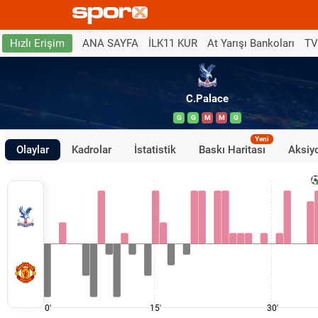
ANA SAYFA
İLK11 KUR
At Yarışı Bankoları
TV
Hızlı Erişim
C.Palace
G
G
M
M
G
Yeni
Olaylar
Kadrolar
İstatistik
Baskı Haritası
Aksiyo
0'
15'
30'