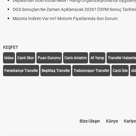
Deplasman Golü Kuralı Nedir? Hangi Organizasyonlarda Uygulanı
DGS Sonuçları Ne Zaman Açıklanacak 2026? ÖSYM Sonuç Tarihin
Mazota İndirim Var mı? Motorin Fiyatlarında Son Durum
KEŞFET
iddaa
Canlı Skor
Puan Durumu
Canlı Anlatım
At Yarışı
Transfer Haberler
Fenerbahçe Transfer
Beşiktaş Transfer
Trabzonspor Transfer
Canlı İzle
id
Bize Ulaşın
Künye
Kariye