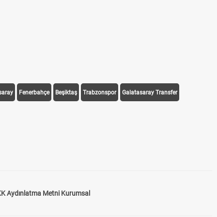
saray
Fenerbahçe
Beşiktaş
Trabzonspor
Galatasaray Transfer
K Aydınlatma Metni Kurumsal