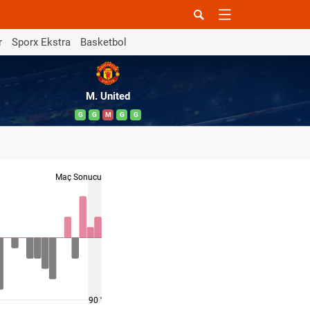
r
Sporx Ekstra
Basketbol
M. United
G
G
M
G
G
Maç Sonucu
90 '