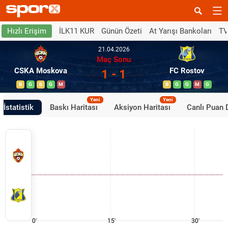
İLK11 KUR
Günün Özeti
At Yarışı Bankoları
TV
Hızlı Erişim
21.04.2026
Maç Sonu
CSKA Moskova
FC Rostov
1 - 1
B
G
B
G
M
B
G
G
M
G
Yeni
Yeni
İstatistik
Baskı Haritası
Aksiyon Haritası
Canlı Puan
0'
15'
30'