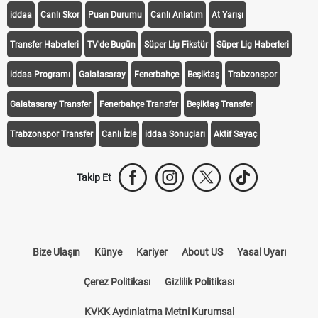
iddaa
Canlı Skor
Puan Durumu
Canlı Anlatım
At Yarışı
Transfer Haberleri
TV'de Bugün
Süper Lig Fikstür
Süper Lig Haberleri
iddaa Programı
Galatasaray
Fenerbahçe
Beşiktaş
Trabzonspor
Galatasaray Transfer
Fenerbahçe Transfer
Beşiktaş Transfer
Trabzonspor Transfer
Canlı İzle
iddaa Sonuçları
Aktif Sayaç
Takip Et
Bize Ulaşın
Künye
Kariyer
About US
Yasal Uyarı
Çerez Politikası
Gizlilik Politikası
KVKK Aydınlatma Metni Kurumsal