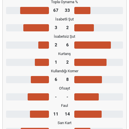
Topla Oynama %
67
33
İsabetli Şut
3
2
İsabetsiz Şut
2
6
Kurtarış
1
2
Kullandığı Korner
6
8
Ofsayt
-
-
Faul
11
14
Sarı Kart