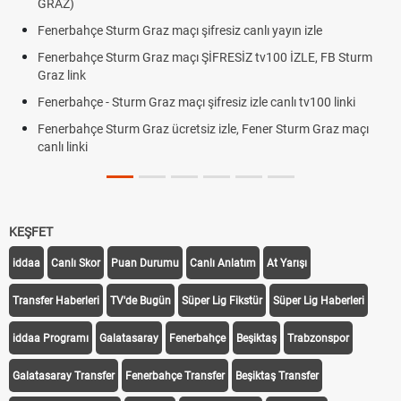
GRAZ)
Fenerbahçe Sturm Graz maçı şifresiz canlı yayın izle
Fenerbahçe Sturm Graz maçı ŞİFRESİZ tv100 İZLE, FB Sturm
Graz link
Fenerbahçe - Sturm Graz maçı şifresiz izle canlı tv100 linki
Fenerbahçe Sturm Graz ücretsiz izle, Fener Sturm Graz maçı
canlı linki
KEŞFET
iddaa
Canlı Skor
Puan Durumu
Canlı Anlatım
At Yarışı
Transfer Haberleri
TV'de Bugün
Süper Lig Fikstür
Süper Lig Haberleri
iddaa Programı
Galatasaray
Fenerbahçe
Beşiktaş
Trabzonspor
Galatasaray Transfer
Fenerbahçe Transfer
Beşiktaş Transfer