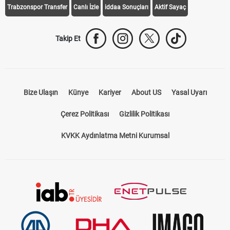
Trabzonspor Transfer
Canlı İzle
iddaa Sonuçları
Aktif Sayaç
Takip Et
Bize Ulaşın
Künye
Kariyer
About US
Yasal Uyarı
Çerez Politikası
Gizlilik Politikası
KVKK Aydınlatma Metni Kurumsal