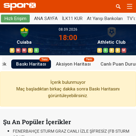
ANA SAYFA
İLK11 KUR
At Yarışı Bankoları
TV'
Hızlı Erişim
08.09.2026
18:00
Cuiaba
Athletic Club
B
M
M
B
G
B
G
B
B
M
Yeni
Yeni
stik
Baskı Haritası
Aksiyon Haritası
Canlı Puan Dur
İçerik bulunmuyor
Maç başladıktan birkaç dakika sonra Baskı Haritasını
görüntüleyebilirsiniz.
Şu An Popüler İçerikler
FENERBAHÇE STURM GRAZ CANLI İZLE ŞİFRESİZ (FB STURM