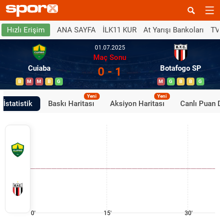
ANA SAYFA
İLK11 KUR
At Yarışı Bankoları
TV
Hızlı Erişim
01.07.2025
Maç Sonu
Cuiaba
Botafogo SP
0 - 1
B
M
M
B
G
M
G
B
B
G
Yeni
Yeni
İstatistik
Baskı Haritası
Aksiyon Haritası
Canlı Puan
0'
15'
30'