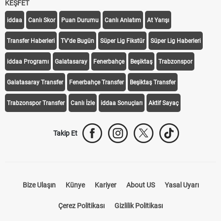
KEŞFET
iddaa
Canlı Skor
Puan Durumu
Canlı Anlatım
At Yarışı
Transfer Haberleri
TV'de Bugün
Süper Lig Fikstür
Süper Lig Haberleri
iddaa Programı
Galatasaray
Fenerbahçe
Beşiktaş
Trabzonspor
Galatasaray Transfer
Fenerbahçe Transfer
Beşiktaş Transfer
Trabzonspor Transfer
Canlı İzle
iddaa Sonuçları
Aktif Sayaç
Takip Et
Bize Ulaşın
Künye
Kariyer
About US
Yasal Uyarı
Çerez Politikası
Gizlilik Politikası