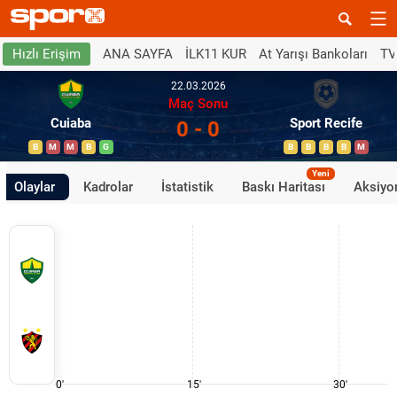
ANA SAYFA
İLK11 KUR
At Yarışı Bankoları
TV
Hızlı Erişim
22.03.2026
Maç Sonu
Cuiaba
Sport Recife
0 - 0
B
M
M
B
G
B
B
B
B
M
Yeni
Olaylar
Kadrolar
İstatistik
Baskı Haritası
Aksiyon
0'
15'
30'