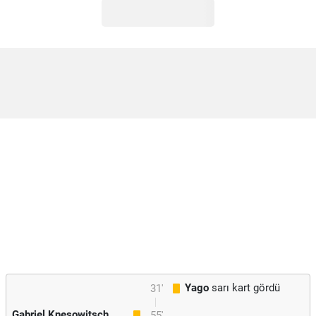
Yago
sarı kart gördü
31'
Gabriel Knesowitsch
55'