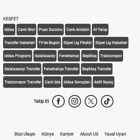
KEŞFET
iddaa
Canlı Skor
Puan Durumu
Canlı Anlatım
At Yarışı
Transfer Haberleri
TV'de Bugün
Süper Lig Fikstür
Süper Lig Haberleri
iddaa Programı
Galatasaray
Fenerbahçe
Beşiktaş
Trabzonspor
Galatasaray Transfer
Fenerbahçe Transfer
Beşiktaş Transfer
Trabzonspor Transfer
Canlı İzle
iddaa Sonuçları
Aktif Sayaç
Takip Et
Bize Ulaşın
Künye
Kariyer
About US
Yasal Uyarı