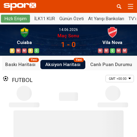
İLK11 KUR
Günün Özeti
At Yarışı Bankoları
TV'
Hızlı Erişim
14.06.2026
Maç Sonu
Cuiaba
Vila Nova
1 - 0
B
M
M
B
G
M
M
G
M
M
Yeni
Yeni
Baskı Haritası
Aksiyon Haritası
Canlı Puan Durumu
FUTBOL
GMT +00:00