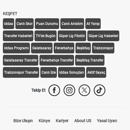
KEŞFET
iddaa
Canlı Skor
Puan Durumu
Canlı Anlatım
At Yarışı
Transfer Haberleri
TV'de Bugün
Süper Lig Fikstür
Süper Lig Haberleri
iddaa Programı
Galatasaray
Fenerbahçe
Beşiktaş
Trabzonspor
Galatasaray Transfer
Fenerbahçe Transfer
Beşiktaş Transfer
Trabzonspor Transfer
Canlı İzle
iddaa Sonuçları
Aktif Sayaç
Takip Et
Bize Ulaşın
Künye
Kariyer
About US
Yasal Uyarı