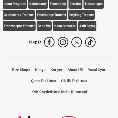
iddaa Programı
Galatasaray
Fenerbahçe
Beşiktaş
Trabzonspor
Galatasaray Transfer
Fenerbahçe Transfer
Beşiktaş Transfer
Trabzonspor Transfer
Canlı İzle
iddaa Sonuçları
Aktif Sayaç
Takip Et
Bize Ulaşın
Künye
Kariyer
About US
Yasal Uyarı
Çerez Politikası
Gizlilik Politikası
KVKK Aydınlatma Metni Kurumsal