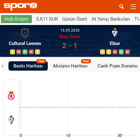
İLK11 KUR
Günün Özeti
At Yarışı Bankoları
TV
Hızlı Erişim
16.05.2026
Maç Sonu
Cultural Leones
Eibar
2 - 1
B
M
G
M
B
B
B
M
G
M
Yeni
Yeni
ik
Baskı Haritası
Aksiyon Haritası
Canlı Puan Durumu
0'
15'
30'