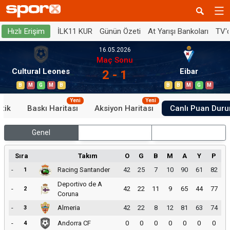
İLK11 KUR
Günün Özeti
At Yarışı Bankoları
TV'
Hızlı Erişim
16.05.2026
Maç Sonu
Cultural Leones
Eibar
2 - 1
B
M
G
M
B
B
B
M
G
M
Yeni
Yeni
stik
Baskı Haritası
Aksiyon Haritası
Canlı Puan Dur
Genel
İç Saha
Dış Saha
Sıra
Takım
O
G
B
M
A
Y
P
-
Racing Santander
42
25
7
10
90
61
82
1
Deportivo de A
-
42
22
11
9
65
44
77
2
Coruna
-
Almeria
42
22
8
12
81
63
74
3
-
Andorra CF
0
0
0
0
0
0
0
4