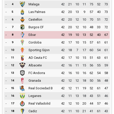
-
Malaga
42
21
10
11
75
52
73
4
-
Las Palmas
42
20
13
9
57
40
73
5
-
Castellon
42
20
12
10
70
51
72
6
-
Burgos CF
42
20
12
10
48
33
72
7
-
Eibar
42
19
10
13
52
40
67
8
-
Cordoba
42
17
10
15
57
61
61
9
-
Sporting Gijon
42
18
7
17
60
54
61
10
-
AD Ceuta FC
42
17
10
15
51
63
61
11
-
Albacete
42
16
11
15
56
55
59
12
-
FC Andorra
42
16
10
16
62
54
58
13
-
Granada
42
12
12
18
50
56
48
14
-
Real Sociedad B
42
12
11
19
52
61
47
15
-
Leganes
42
11
13
18
43
51
46
16
-
Real Valladolid
42
12
10
20
44
57
46
17
-
Cadiz
42
11
10
21
41
61
43
18