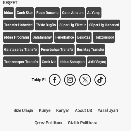
KEŞFET
iddaa
Canlı Skor
Puan Durumu
Canlı Anlatım
At Yarışı
Transfer Haberleri
TV'de Bugün
Süper Lig Fikstür
Süper Lig Haberleri
iddaa Programı
Galatasaray
Fenerbahçe
Beşiktaş
Trabzonspor
Galatasaray Transfer
Fenerbahçe Transfer
Beşiktaş Transfer
Trabzonspor Transfer
Canlı İzle
iddaa Sonuçları
Aktif Sayaç
Takip Et
Bize Ulaşın
Künye
Kariyer
About US
Yasal Uyarı
Çerez Politikası
Gizlilik Politikası