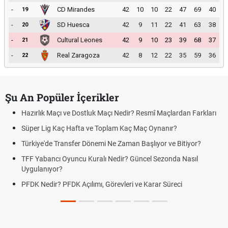
-
CD Mirandes
42
10
10
22
47
69
40
19
-
SD Huesca
42
9
11
22
41
63
38
20
-
Cultural Leones
42
9
10
23
39
68
37
21
-
Real Zaragoza
42
8
12
22
35
59
36
22
Şu An Popüler İçerikler
Hazırlık Maçı ve Dostluk Maçı Nedir? Resmî Maçlardan Farkları
Süper Lig Kaç Hafta ve Toplam Kaç Maç Oynanır?
Türkiye'de Transfer Dönemi Ne Zaman Başlıyor ve Bitiyor?
TFF Yabancı Oyuncu Kuralı Nedir? Güncel Sezonda Nasıl
Uygulanıyor?
PFDK Nedir? PFDK Açılımı, Görevleri ve Karar Süreci