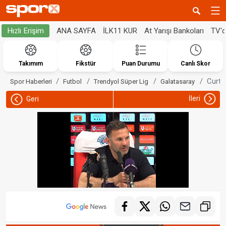
ANA SAYFA
İLK11 KUR
At Yarışı Bankoları
TV'
Hızlı Erişim
Takımım
Fikstür
Puan Durumu
Canlı Skor
Curtis
Spor Haberleri
Futbol
Trendyol Süper Lig
Galatasaray
İleri
Geri