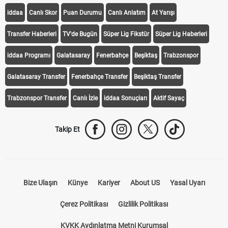
iddaa
Canlı Skor
Puan Durumu
Canlı Anlatım
At Yarışı
Transfer Haberleri
TV'de Bugün
Süper Lig Fikstür
Süper Lig Haberleri
iddaa Programı
Galatasaray
Fenerbahçe
Beşiktaş
Trabzonspor
Galatasaray Transfer
Fenerbahçe Transfer
Beşiktaş Transfer
Trabzonspor Transfer
Canlı İzle
iddaa Sonuçları
Aktif Sayaç
Takip Et
Bize Ulaşın
Künye
Kariyer
About US
Yasal Uyarı
Çerez Politikası
Gizlilik Politikası
KVKK Aydınlatma Metni Kurumsal