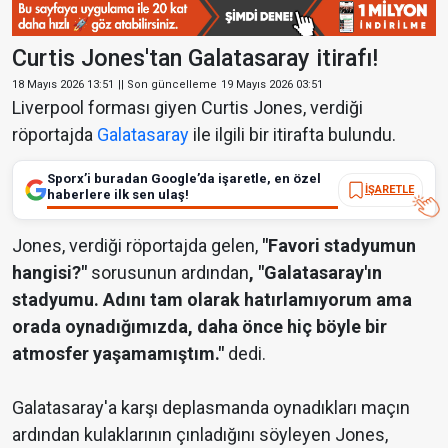
Curtis Jones'tan Galatasaray itirafı!
18 Mayıs 2026 13:51
|| Son güncelleme
19 Mayıs 2026 03:51
Liverpool forması giyen Curtis Jones, verdiği
röportajda
Galatasaray
ile ilgili bir itirafta bulundu.
Sporx’i buradan Google’da işaretle, en özel
İŞARETLE
haberlere ilk sen ulaş!
Jones, verdiği röportajda gelen,
"Favori stadyumun
hangisi?"
sorusunun ardından
, "Galatasaray'ın
stadyumu. Adını tam olarak hatırlamıyorum ama
orada oynadığımızda, daha önce hiç böyle bir
atmosfer yaşamamıştım."
dedi.
Galatasaray'a karşı deplasmanda oynadıkları maçın
ardından kulaklarının çınladığını söyleyen Jones,